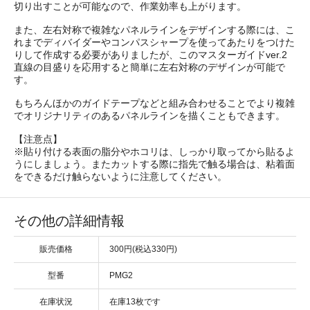
切り出すことが可能なので、作業効率も上がります。
また、左右対称で複雑なパネルラインをデザインする際には、こ
れまでディバイダーやコンパスシャープを使ってあたりをつけた
りして作成する必要がありましたが、このマスターガイドver.2
直線の目盛りを応用すると簡単に左右対称のデザインが可能で
す。
もちろんほかのガイドテープなどと組み合わせることでより複雑
でオリジナリティのあるパネルラインを描くこともできます。
【注意点】
※貼り付ける表面の脂分やホコリは、しっかり取ってから貼るよ
うにしましょう。またカットする際に指先で触る場合は、粘着面
をできるだけ触らないように注意してください。
その他の詳細情報
販売価格
300円(税込330円)
型番
PMG2
在庫状況
在庫13枚です