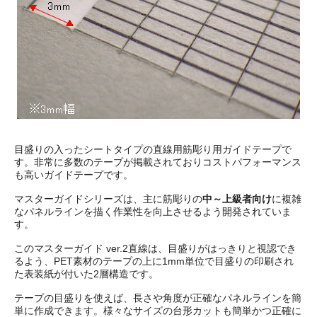
目盛りの入ったシートタイプの直線用筋彫り用ガイドテープで
す。非常に多数のテープが掲載されておりコストパフォーマンス
も高いガイドテープです。
マスターガイドシリーズは、主に筋彫りの
中～上級者向け
に複雑
なパネルラインを描く作業性を向上させるよう開発されていま
す。
このマスターガイド ver.2直線は、目盛りがはっきりと視認でき
るよう、PET素材のテープの上に1mm単位で目盛りの印刷され
た表装紙が付いた2層構造です。
テープの目盛りを使えば、長さや角度が正確なパネルラインを簡
単に作成できます。様々なサイズの台形カットも簡単かつ正確に