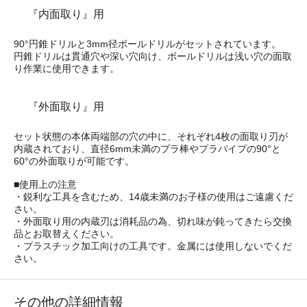
『内面取り』用
90°円錐ドリルと3mm径ボールドリルがセットされています。
円錐ドリルは貫通穴や深い穴向け、ボールドリルは浅い穴の面取
り作業に使用できます。
『外面取り』用
セット状態の本体両端部の穴の中に、それぞれ4枚の面取り刃が
内蔵されており、直径6mm未満のプラ棒やプラパイプの90°と
60°の外面取りが可能です。
■使用上の注意
・鋭利な工具を含むため、14歳未満のお子様の使用はご遠慮くだ
さい。
・外面取り用の内蔵刃は消耗品の為、切れ味が鈍ってきたら交換
品とお取替えください。
・プラスチック加工向けの工具です。金属には使用しないでくだ
さい。
その他の詳細情報