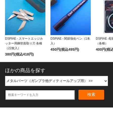
DSPIAE - スマートエッジカ
DSPIAE - 関節強化ペン（1本
DSPIAE 
ッター用鋼管面取り刃 各種
入）
（各種）
（22枚入）
450円(税込495円)
400円(税込
380円(税込418円)
ほかの商品を探す
検索