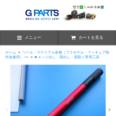
メニュー
カートを見る
ホーム
>
ツール・マテリアル各種（プラモデル・フィギュア制
作改修用） >>
>
■ エッジ出し・面出し・面取り専用工具