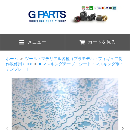
メニュー
カートを見る
ホーム
>
ツール・マテリアル各種（プラモデル・フィギュア制
作改修用） >>
>
■ マスキングテープ・シート・マスキング剤・
テンプレート