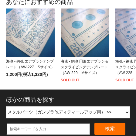
あなたにおすすめの商品
海魂 - 鋼魂 エアブラシテンプ
海魂 - 鋼魂 円形エアブラシ＆
海魂 - 鋼
レート（AW-227 Sサイズ）
スクライビングテンプレート
スクライビ
（AW-229 Mサイズ）
（AW-228
1,200円(税込1,320円)
SOLD OUT
SOLD OUT
ほかの商品を探す
検索