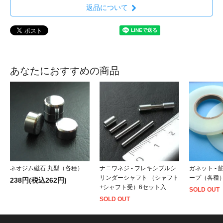
返品について
あなたにおすすめの商品
ネオジム磁石 丸型（各種）
ナニワネジ - フレキシブルシ
ガネット -
リンダーシャフト （シャフト
ープ（各種
238円(税込262円)
+シャフト受）6セット入
SOLD OUT
SOLD OUT