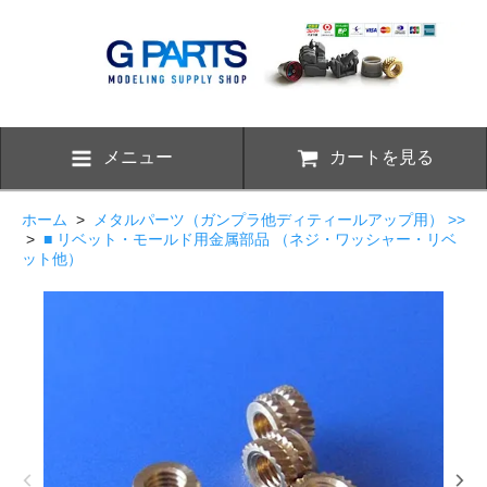
メニュー
カートを見る
ホーム
>
メタルパーツ（ガンプラ他ディティールアップ用） >>
>
■ リベット・モールド用金属部品 （ネジ・ワッシャー・リベ
ット他）