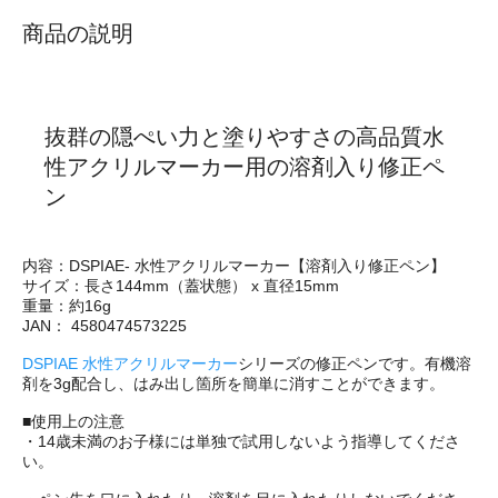
商品の説明
抜群の隠ぺい力と塗りやすさの高品質水
性アクリルマーカー用の溶剤入り修正ペ
ン
内容：DSPIAE- 水性アクリルマーカー【溶剤入り修正ペン】
サイズ：長さ144mm（蓋状態） x 直径15mm
重量：約16g
JAN： 4580474573225
DSPIAE 水性アクリルマーカー
シリーズの修正ペンです。有機溶
剤を3g配合し、はみ出し箇所を簡単に消すことができます。
■使用上の注意
・14歳未満のお子様には単独で試用しないよう指導してくださ
い。