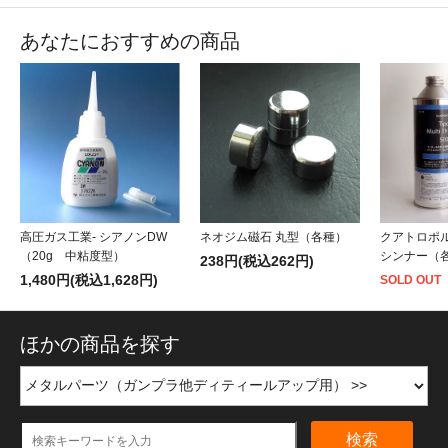
あなたにおすすめの商品
高圧ガス工業- シアノンDW
ネオジム磁石 丸型（各種）
クアトロポルテ
（20g 中粘度型）
シンナー（
238円(税込262円)
1,480円(税込1,628円)
SOLD OUT
ほかの商品を探す
検索