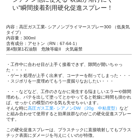
い”瞬間接着剤用硬化促進スプレー！
内容：高圧ガス工業- シアノンプライマースプレー300 （低臭気
タイプ）
内容量：300ml
含有成分：アセトン（RN：67-64-1）
第4類第1石油類 危険等級II 火気厳禁
・工作中に合わせ目が上手く接着できず、隙間が開いちゃっ
た・・・・
・ゲート処理が上手く出来ず、コーナーを削ってしまった・・・
・スジボリを一度埋めてもう一度掘りなおしたい・・・
・・・などなど、工作のさなかに発生する悩ましいエラーや隙間
埋めも、パテを出して塗ってとかやってると乾燥に時間も掛かれ
ば、せっかくの模型のやる気も失せちゃいます。
そんな時に
高圧ガス工業- シアノンDW （20g 中粘度型）
など
と組み合わせて使用すると効果抜群なのがこの硬化促進スプレー
です。
この硬化促進スプレーは、プラスチックに直接噴射してもプラス
チック表面にダメージを与えにくいのが特徴。