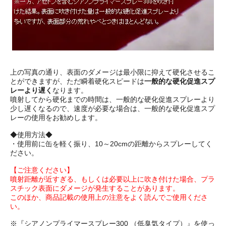
上の写真の通り、表面のダメージは最小限に抑えて硬化させるこ
とができますが、ただ瞬着硬化スピードは
一般的な硬化促進スプ
レーより遅く
なります。
噴射してから硬化までの時間は、一般的な硬化促進スプレーより
少し遅くなるので、速度が必要な場合は、一般的な硬化促進スプ
レーの使用をお勧めします。
◆使用方法◆
・使用前に缶を軽く振り、10～20cmの距離からスプレーしてく
ださい。
【ご注意ください】
噴射距離が近すぎる、もしくは必要以上に吹き付けた場合、プラ
スチック表面にダメージが発生することがあります。
このほか、商品記載の使用上の注意をよく読んでご使用くださ
い。
※『シアノンプライマースプレー300 （低臭気タイプ）』を使っ