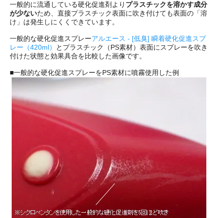
一般的に流通している硬化促進剤より
プラスチックを溶かす成分
が少ない
ため、直接プラスチック表面に吹き付けても表面の「溶
け」は発生しにくくできています。
一般的な硬化促進スプレー
アルエース - [低臭] 瞬着硬化促進スプ
レー（420ml）
とプラスチック（PS素材）表面にスプレーを吹き
付けた状態と効果具合を比較した画像です。
■一般的な硬化促進スプレーをPS素材に噴霧使用した例