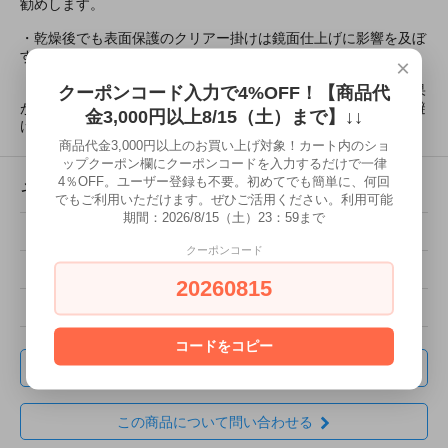
勧めします。
・乾燥後でも表面保護のクリアー掛けは鏡面仕上げに影響を及ぼ
す恐れが有りますでお控え下さい。
×
・乾燥後でも重ね塗りすると下地となった塗膜が溶解し鏡面効果
クーポンコード入力で4%OFF！【商品代
が損なわれる恐れが有るので塗装の際は重ね塗りをできるだけ避
金3,000円以上8/15（土）まで】↓↓
けて仕上げて下さい。
商品代金3,000円以上のお買い上げ対象！カート内のショ
ップクーポン欄にクーポンコードを入力するだけで一律
4％OFF。ユーザー登録も不要。初めてでも簡単に、何回
その他の詳細情報
でもご利用いただけます。ぜひご活用ください。利用可能
期間：2026/8/15（土）23：59まで
販売価格
1,100円(税込1,210円)
クーポンコード
型番
GSWC-3692
20260815
在庫状況
残りわずか（1 個）です
コードをコピー
この商品を友達に教える
この商品について問い合わせる