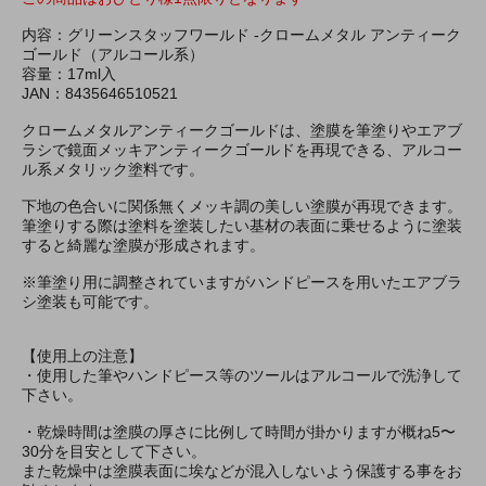
内容：グリーンスタッフワールド -クロームメタル アンティーク
ゴールド（アルコール系）
容量：17ml入
JAN：8435646510521
クロームメタルアンティークゴールドは、塗膜を筆塗りやエアブ
ラシで鏡面メッキアンティークゴールドを再現できる、アルコー
ル系メタリック塗料です。
下地の色合いに関係無くメッキ調の美しい塗膜が再現できます。
筆塗りする際は塗料を塗装したい基材の表面に乗せるように塗装
すると綺麗な塗膜が形成されます。
※筆塗り用に調整されていますがハンドピースを用いたエアブラ
シ塗装も可能です。
【使用上の注意】
・使用した筆やハンドピース等のツールはアルコールで洗浄して
下さい。
・乾燥時間は塗膜の厚さに比例して時間が掛かりますが概ね5〜
30分を目安として下さい。
また乾燥中は塗膜表面に埃などが混入しないよう保護する事をお