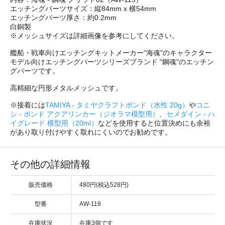
エッチングパーツサイズ：縦84mm x 横54mm
エッチングパーツ厚さ：約0.2mm
白銅製
※メッシュサイズは詳細画像を参考にしてください。
艦船・戦車向けエッチングキットメーカー"海魂"のキャラクター
モデル向けエッチングパーツシリーズブランド "鋼魂"のエッチン
グパーツです。
高精細な円形メタルメッシュです。
※接着には
TAMIYA - タミヤクラフトボンド（水性 20g）
や
コニ
シ - ボンド アクアリンカー（ジオラマ模型用）
、
セメダイン - ハ
イグレード 模型用（20ml）
などを使用すると位置決めにも余裕
があり取り付けやすく取れにくいのでお勧めです。
その他の詳細情報
販売価格
480円(税込528円)
型番
AW-119
在庫状況
在庫3個です