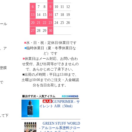
6
7
8
9
10
11
12
13
14
15
16
17
18
19
20
21
22
23
24
25
26
コール
27
28
29
30
■
水・日・祝：定休日/休業日です
■
臨時休業日（夏・冬季休業日な
、ア
ど）です
■
休業日はメール対応、お問い合わ
せ受付、及び出荷等ができませんの
塗膜
で、あらかじめご了承下さい。
■出荷の〆時間：平日は13:00まで、
土曜は10:00までのご注文・入金確認
で
分を当日出荷します。
GUNPRIMER - サ
イレント AIR（50ml）
して下
GREEN STUFF WORLD
- アルコール系塗料クロー