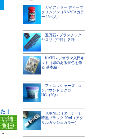
ガイアカラー ディープ
クリムゾン（NAZCAカラ
ー 15ml入）
五万石 - プラスチック
ヤスリ（中目）各種
KATO - ジオラマ入門キ
ット（緑のある景色を作
る 基本編）
フィニッシャーズ - コ
ンパウンドミクロ
HG（30g）
TURNER（ターナー）
暗黒ブラック 20ml（アク
リルガッシュカラー）