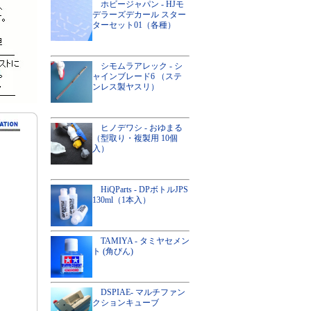
ホビージャパン - HJモ
デラーズデカール スター
ターセット01（各種）
シモムラアレック - シ
ャインブレード6 （ステ
ンレス製ヤスリ）
ヒノデワシ - おゆまる
（型取り・複製用 10個
入）
HiQParts - DPボトルJPS
130ml（1本入）
TAMIYA - タミヤセメン
ト (角びん)
DSPIAE- マルチファン
クションキューブ