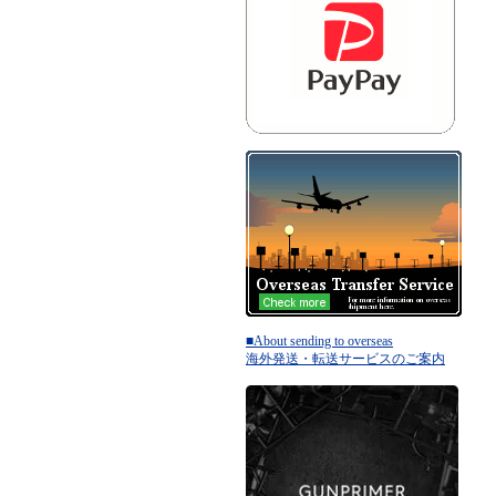
■About sending to overseas
海外発送・転送サービスのご案内