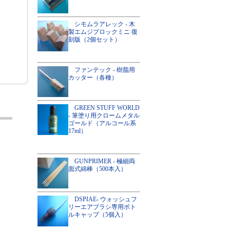
シモムラアレック - 木
製エムジブロックミニ 復
刻版（2個セット）
ファンテック - 樹脂用
カッター（各種）
GREEN STUFF WORLD
- 筆塗り用クロームメタル
ゴールド（アルコール系
17ml）
GUNPRIMER - 極細両
面式綿棒（500本入）
DSPIAE- ウォッシュフ
リーエアブラシ専用ボト
ルキャップ（5個入）