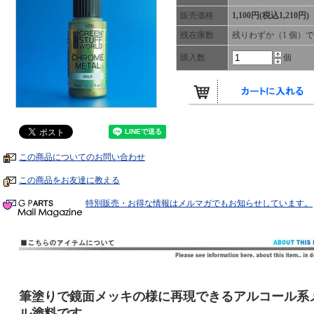
販売価格
1,100円(税込1,210円)
残在庫数
残りわずか（1 個）
購入数
個
この商品についてのお問い合わせ
この商品をお友達に教える
特別販売・お得な情報はメルマガでもお知らせしています。
筆塗りで鏡面メッキの様に再現できるアルコール系
ル塗料です。