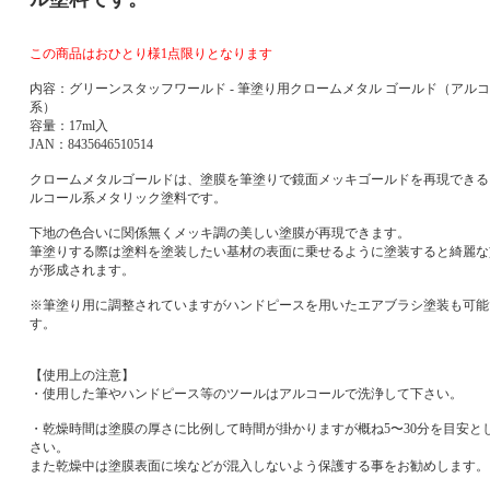
この商品はおひとり様1点限りとなります
内容：グリーンスタッフワールド - 筆塗り用クロームメタル ゴールド（アル
系）
容量：17ml入
JAN：8435646510514
クロームメタルゴールドは、塗膜を筆塗りで鏡面メッキゴールドを再現できる
ルコール系メタリック塗料です。
下地の色合いに関係無くメッキ調の美しい塗膜が再現できます。
筆塗りする際は塗料を塗装したい基材の表面に乗せるように塗装すると綺麗な
が形成されます。
※筆塗り用に調整されていますがハンドピースを用いたエアブラシ塗装も可能
す。
【使用上の注意】
・使用した筆やハンドピース等のツールはアルコールで洗浄して下さい。
・乾燥時間は塗膜の厚さに比例して時間が掛かりますが概ね5〜30分を目安と
さい。
また乾燥中は塗膜表面に埃などが混入しないよう保護する事をお勧めします。