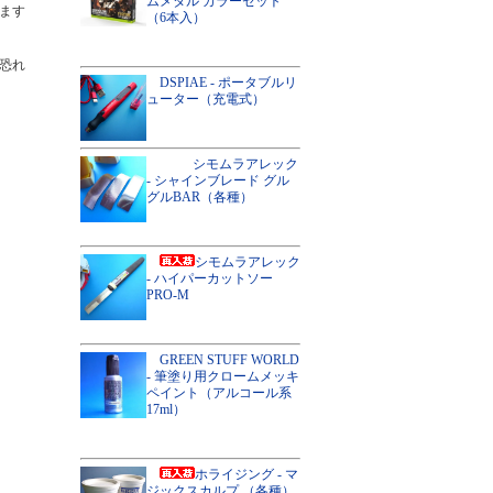
ムメタル カラーセット
ます
（6本入）
恐れ
DSPIAE - ポータブルリ
ューター（充電式）
シモムラアレック
- シャインブレード グル
グルBAR（各種）
シモムラアレック
- ハイパーカットソー
PRO-M
GREEN STUFF WORLD
- 筆塗り用クロームメッキ
ペイント（アルコール系
17ml）
ホライジング - マ
ジックスカルプ （各種）