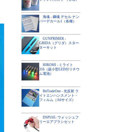
海魂 - 鋼魂 デセル ナン
バーデカール1（各種）
GUNPRIMER -
GRIDA（グリダ）スター
ターキット
HIROMI - ミライト
316（超小型LED付リチウ
ム電池）
BitTradeOne - 光反射 ラ
イトエンハンスメント・
フィルム（A6サイズ）
DSPIAE- ウォッシュフ
リーエアブラシセット