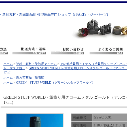
・造形素材・精密部品他 模型用品専門ショップ
G PARTS（ジーパーツ)
ホーム
>
塗料・顔料・塗装用アイテム
>
その他塗装用アイテム（塗装用クリップ・パレ
ト・マスク他）
>
GREEN STUFF WORLD - 筆塗り用クロームメタル ゴールド（アルコ
17ml）
ホーム
>
新入荷商品（新着順）
ホーム
>
GREEN STUFF WORLD（グリーンスタッフワールド）
GREEN STUFF WORLD - 筆塗り用クロームメタル ゴールド（アル
17ml）
商品番号
GSWC-3691
通常価格
1,100円(税込1,210円)