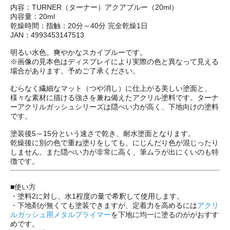
内容：TURNER（ターナー）アクアブルー（20ml）
内容量：20ml
乾燥時間：指触：20分～40分 完全乾燥1日
JAN：4993453147513
明るい水色。爽やかなスカイブルーです。
※画像の見本色はディスプレイにより実際の色と異なって見える
場合があります。予めご了承ください。
むらなく繊細なマット（つや消し）に仕上がる美しい塗面と、
様々な素材に描ける強さを兼ね備えたアクリル塗料です。ターナ
ーアクリルガッシュシリーズは隠ぺい力が高く、下地向けの塗料
です。
塗装後5～15分という速さで乾き、耐水塗面となります。
乾燥後に別の色で重ね塗りをしても、にじんだり色が混じったり
しません。また隠ぺい力が非常に高く、筆ムラが出にくいのも特
徴です。
■使い方
・塗料2に対し、水1程度の量で希釈して使用します。
・下地剤が無くても塗装できますが、定着力を高めるには
アクリ
ルガッシュ用メタルプライマー
を下地に均一に塗るのががおすす
めです。