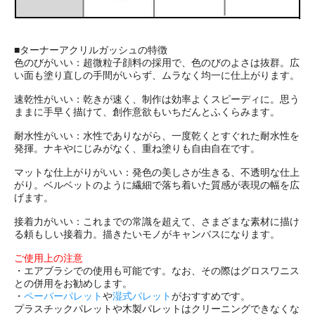
■ターナーアクリルガッシュの特徴
色のびがいい：超微粒子顔料の採用で、色のびのよさは抜群。広
い面も塗り直しの手間がいらず、ムラなく均一に仕上がります。
速乾性がいい：乾きが速く、制作は効率よくスピーディに。思う
ままに手早く描けて、創作意欲もいちだんとふくらみます。
耐水性がいい：水性でありながら、一度乾くとすぐれた耐水性を
発揮。ナキやにじみがなく、重ね塗りも自由自在です。
マットな仕上がりがいい：発色の美しさが生きる、不透明な仕上
がり。ベルベットのように繊細で落ち着いた質感が表現の幅を広
げます。
接着力がいい：これまでの常識を超えて、さまざまな素材に描け
る頼もしい接着力。描きたいモノがキャンバスになります。
ご使用上の注意
・エアブラシでの使用も可能です。なお、その際はグロスワニス
との併用をお勧めします。
・
ペーパーパレット
や
湿式パレット
がおすすめです。
プラスチックパレットや木製パレットはクリーニングできなくな