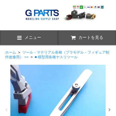
メニュー
カートを見る
ホーム
>
ツール・マテリアル各種（プラモデル・フィギュア制
作改修用） >>
>
■ 模型用各種ヤスリツール