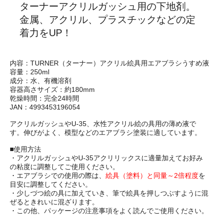
ターナーアクリルガッシュ用の下地剤。
金属、アクリル、プラスチックなどの定
着力をUP！
内容：TURNER（ターナー）アクリル絵具用エアブラシうすめ液
容量：250ml
成分：水、有機溶剤
容器高さサイズ：約180mm
乾燥時間：完全24時間
JAN：4993453196054
アクリルガッシュやU-35、水性アクリル絵の具用の薄め液で
す。伸びがよく、模型などのエアブラシ塗装に適しています。
■使用方法
・アクリルガッシュやU-35アクリリックスに適量加えてお好み
の粘度に調整してご使用ください。
・エアブラシでの使用の際は、
絵具（塗料）と同量～2倍程度
を
目安に調整してください。
・少しづつ絵の具に加えていき、筆で絵具を押しつぶすように混
ぜるときれいに混ざります。
・この他、パッケージの注意事項をよく読んでご使用ください。