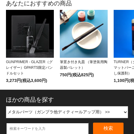
あなたにおすすめの商品
GUNPRIMER - GLAZER（グ
筆置き付き丸皿 （筆塗装用陶
TURNER（
レイザー）GPARTS限定バン
器製パレット）
マットバー
ドルセット
し保護剤）
750円(税込825円)
3,273円(税込3,600円)
1,100円(
ほかの商品を探す
検索