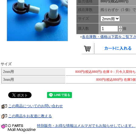
販売価格
800円(税込880円)
残在庫数
残りわずか（5 個）
サイズ
購入数
個
»
各在庫数・価格は下図をご覧下
サイズ
2mm用
800円(税込880円)
在庫 0：只今入荷待
3mm用
800円(税込880円)
在庫5
この商品についてのお問い合わせ
この商品をお友達に教える
特別販売・お得な情報はメルマガでもお知らせしています。