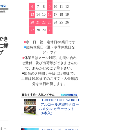
6
7
8
9
10
11
12
13
14
15
16
17
18
19
20
21
22
23
24
25
26
27
28
29
30
でき
■
水・日・祝：定休日/休業日です
に挿
■
臨時休業日（夏・冬季休業日な
プ
ど）です
■
休業日はメール対応、お問い合わ
せ受付、及び出荷等ができませんの
で、あらかじめご了承下さい。
■出荷の〆時間：平日は13:00まで、
土曜は10:00までのご注文・入金確認
分を当日出荷します。
GREEN STUFF WORLD
- アルコール系塗料クロー
ムメタル カラーセット
（6本入）
まっ