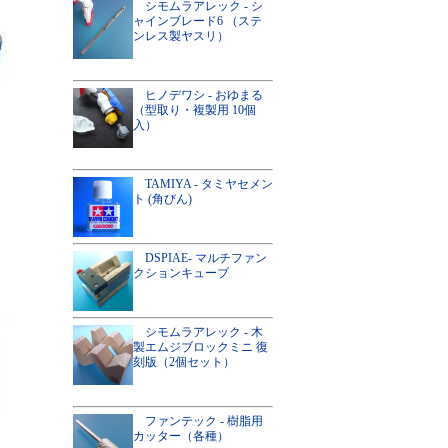
シモムラアレック - シ
ャインブレード6 （ステ
ンレス製ヤスリ）
ヒノデワシ - おゆまる
（型取り・複製用 10個
入）
TAMIYA - タミヤセメン
ト (角びん)
DSPIAE- マルチファン
クションキューブ
シモムラアレック - 木
製エムジブロックミニ 復
刻版（2個セット）
ファンテック - 樹脂用
カッター（各種）