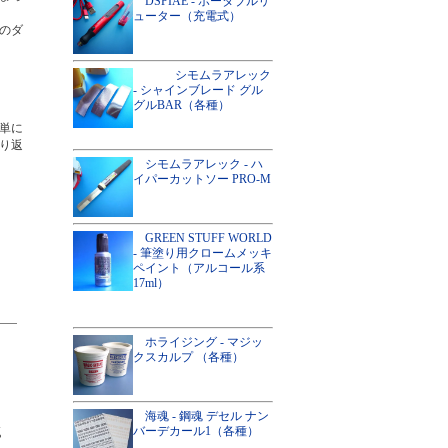
DSPIAE - ポータブルリ
ューター（充電式）
のダ
シモムラアレック
- シャインブレード グル
グルBAR（各種）
単に
り返
シモムラアレック - ハ
イパーカットソー PRO-M
GREEN STUFF WORLD
- 筆塗り用クロームメッキ
ペイント（アルコール系
17ml）
ホライジング - マジッ
クスカルプ （各種）
海魂 - 鋼魂 デセル ナン
バーデカール1（各種）