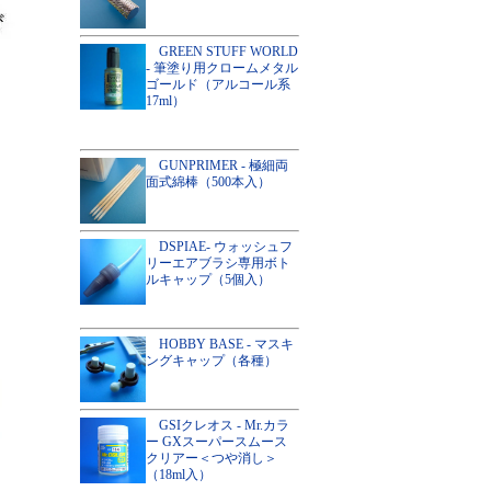
GREEN STUFF WORLD
- 筆塗り用クロームメタル
ゴールド（アルコール系
17ml）
GUNPRIMER - 極細両
面式綿棒（500本入）
DSPIAE- ウォッシュフ
リーエアブラシ専用ボト
ルキャップ（5個入）
HOBBY BASE - マスキ
ングキャップ（各種）
GSIクレオス - Mr.カラ
ー GXスーパースムース
クリアー＜つや消し＞
（18ml入）