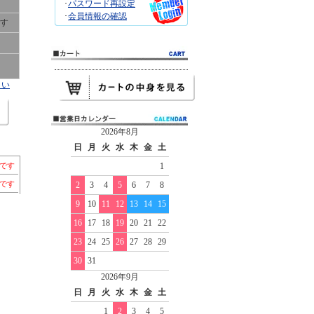
･
パスワード再設定
･
会員情報の確認
です
さい
2026年8月
日
月
火
水
木
金
土
ちです
1
個です
2
3
4
5
6
7
8
9
10
11
12
13
14
15
16
17
18
19
20
21
22
23
24
25
26
27
28
29
30
31
2026年9月
日
月
火
水
木
金
土
1
2
3
4
5