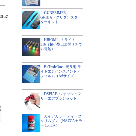
GUNPRIMER -
GRIDA（グリダ）スター
ターキット
HIROMI - ミライト
316（超小型LED付リチウ
ム電池）
BitTradeOne - 光反射 ラ
イトエンハンスメント・
フィルム（A6サイズ）
DSPIAE- ウォッシュフ
リーエアブラシセット
ガイアカラー ディープ
クリムゾン（NAZCAカラ
ー 15ml入）