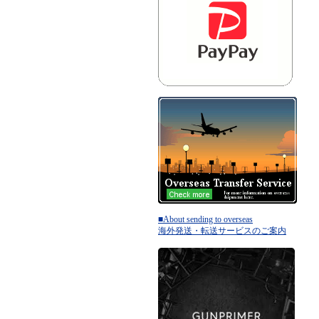
■About sending to overseas
海外発送・転送サービスのご案内