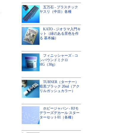
五万石 - プラスチック
ヤスリ（中目）各種
KATO - ジオラマ入門キ
ット（緑のある景色を作
る 基本編）
フィニッシャーズ - コ
ンパウンドミクロ
HG（30g）
TURNER（ターナー）
暗黒ブラック 20ml（アク
リルガッシュカラー）
ホビージャパン - HJモ
デラーズデカール スター
ターセット01（各種）