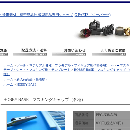
・造形素材・精密部品他 模型用品専門ショップ
G PARTS（ジーパーツ)
ホーム
>
ツール・マテリアル各種（プラモデル・フィギュア制作改修用） >>
>
■ マス
テープ・シート・マスキング剤・テンプレート
>
HOBBY BASE - マスキングキャップ（
種）
ホーム
>
新入荷商品（新着順）
ホーム
>
HOBBY BASE
HOBBY BASE - マスキングキャップ（各種）
商品番号
PPC-N38-N39
通常価格
800円(税込880円)