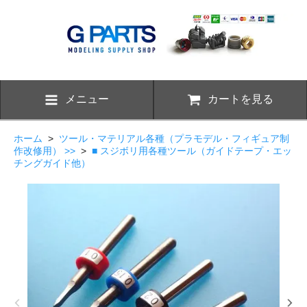
メニュー
カートを見る
ホーム
>
ツール・マテリアル各種（プラモデル・フィギュア制
作改修用） >>
>
■ スジボリ用各種ツール（ガイドテープ・エッ
チングガイド他）