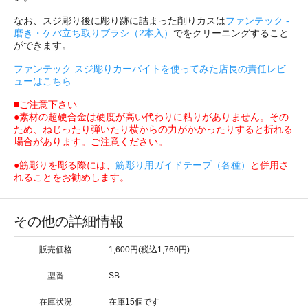
なお、スジ彫り後に彫り跡に詰まった削りカスは
ファンテック -
磨き・ケバ立ち取りブラシ（2本入）
でをクリーニングすること
ができます。
ファンテック スジ彫りカーバイトを使ってみた店長の責任レビ
ューはこちら
■ご注意下さい
●素材の超硬合金は硬度が高い代わりに粘りがありません。その
ため、ねじったり弾いたり横からの力がかかったりすると折れる
場合があります。ご注意ください。
●筋彫りを彫る際には、
筋彫り用ガイドテープ（各種）
と併用さ
れることをお勧めします。
その他の詳細情報
販売価格
1,600円(税込1,760円)
型番
SB
在庫状況
在庫15個です