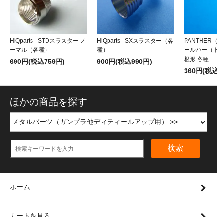
HiQparts - STDスラスター ノ
HiQparts - SXスラスター（各
PANTHER
ーマル（各種）
種）
ールバー（
根形 各種
690円(税込759円)
900円(税込990円)
360円(税込
ほかの商品を探す
検索
ホーム
カートを見る