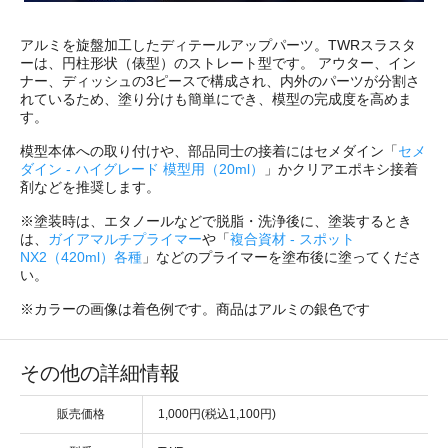
アルミを旋盤加工したディテールアップパーツ。TWRスラスタ
ーは、円柱形状（俵型）のストレート型です。 アウター、イン
ナー、ディッシュの3ピースで構成され、内外のパーツが分割さ
れているため、塗り分けも簡単にでき、模型の完成度を高めま
す。
模型本体への取り付けや、部品同士の接着にはセメダイン「
セメ
ダイン - ハイグレード 模型用（20ml）
」かクリアエポキシ接着
剤などを推奨します。
※塗装時は、エタノールなどで脱脂・洗浄後に、塗装するとき
は、
ガイアマルチプライマー
や「
複合資材 - スポット
NX2（420ml）各種
」などのプライマーを塗布後に塗ってくださ
い。
※カラーの画像は着色例です。商品はアルミの銀色です
その他の詳細情報
販売価格
1,000円(税込1,100円)