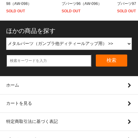
98（AW-098）
プパーツ96（AW-096）
プパーツ97（
SOLD OUT
SOLD OUT
SOLD OUT
ほかの商品を探す
検索
ホーム
カートを見る
特定商取引法に基づく表記