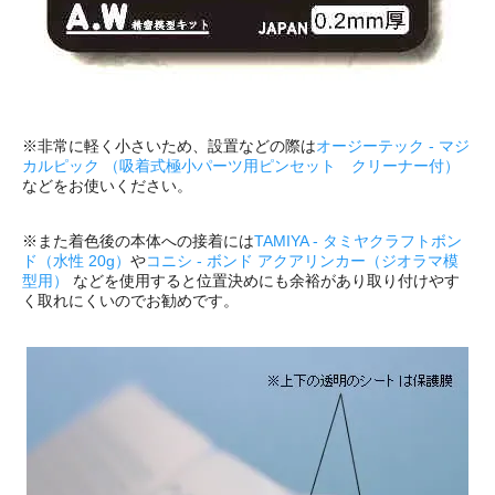
※非常に軽く小さいため、設置などの際は
オージーテック - マジ
カルピック （吸着式極小パーツ用ピンセット クリーナー付）
などをお使いください。
※また着色後の本体への接着には
TAMIYA - タミヤクラフトボン
ド（水性 20g）
や
コニシ - ボンド アクアリンカー（ジオラマ模
型用）
などを使用すると位置決めにも余裕があり取り付けやす
く取れにくいのでお勧めです。