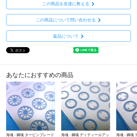
この商品を友達に教える
この商品について問い合わせる
返品について
あなたにおすすめの商品
海魂 - 鋼魂 タービンブレード
海魂 - 鋼魂 ディティールアッ
海魂 - 鋼