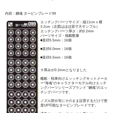
内容：鋼魂 タービンブレード99
エッチングパーツサイズ：縦11cm x 横
3.2cm（左図はほぼ原寸大サンプル）
エッチングパーツ厚さ：約0.2mm
パーツサイズ・掲載数量
■直径5.5mm：16個
■直径6.0mm：16個
■直径6.5mm：16個
※厚みが0.2mmとなりました
艦船・戦車向けエッッチングキットメーカ
ー"海魂"のキャラクターモデル向けエッチ
ングパーツシリーズブランド "鋼魂"のエッ
チングパーツです。
ノズル部分等にそのまま設置するだけで密
度UP可能なタービンブレードです。