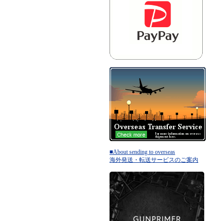
■About sending to overseas
海外発送・転送サービスのご案内