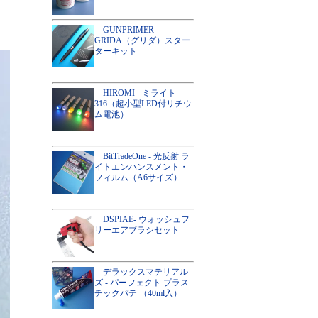
GUNPRIMER -
GRIDA（グリダ）スター
ターキット
HIROMI - ミライト
316（超小型LED付リチウ
ム電池）
BitTradeOne - 光反射 ラ
イトエンハンスメント・
フィルム（A6サイズ）
DSPIAE- ウォッシュフ
リーエアブラシセット
デラックスマテリアル
ズ - パーフェクト プラス
チックパテ （40ml入）