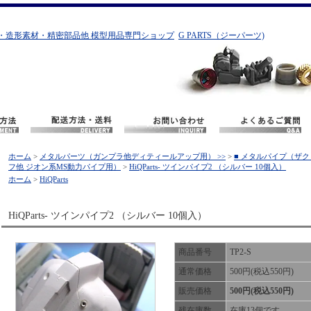
・造形素材・精密部品他 模型用品専門ショップ
G PARTS（ジーパーツ)
ホーム
>
メタルパーツ（ガンプラ他ディティールアップ用） >>
>
■ メタルパイプ（ザク
フ他 ジオン系MS動力パイプ用）
>
HiQParts- ツインパイプ2 （シルバー 10個入）
ホーム
>
HiQParts
HiQParts- ツインパイプ2 （シルバー 10個入）
商品番号
TP2-S
通常価格
500円(税込550円)
販売価格
500円(税込550円)
残在庫数
在庫13個です