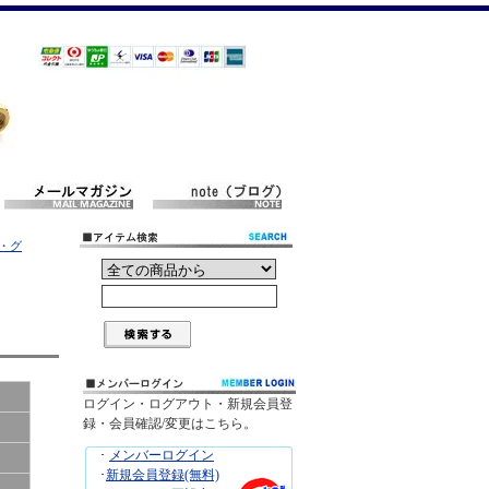
・グ
ログイン・ログアウト・新規会員登
録・会員確認/変更はこちら。
･
メンバーログイン
･
新規会員登録(無料)