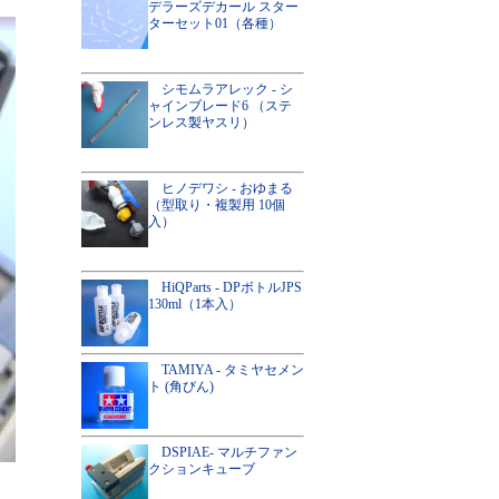
デラーズデカール スター
ターセット01（各種）
シモムラアレック - シ
ャインブレード6 （ステ
ンレス製ヤスリ）
ヒノデワシ - おゆまる
（型取り・複製用 10個
入）
HiQParts - DPボトルJPS
130ml（1本入）
TAMIYA - タミヤセメン
ト (角びん)
DSPIAE- マルチファン
クションキューブ