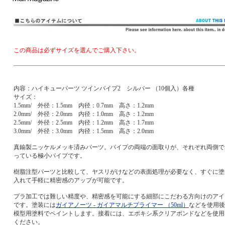
この商品は必ずサイズを選んでご購入下さい。
内容：ハイキューパーツ ツインパイプ2 シルバー （10個入）各種
サイズ：
1.5mm/ 外径：1.5mm 内径：0.7mm 高さ：1.2mm
2.0mm/ 外径：2.0mm 内径：1.0mm 高さ：1.2mm
2.5mm/ 外径：2.5mm 内径：1.2mm 高さ：1.7mm
3.0mm/ 外径：3.0mm 内径：1.5mm 高さ：2.0mm
真鍮製ニッケルメッキ済みパーツ。パイプの両端の面取りが、それぞれ両側で
っている極小パイプです。
樹脂注型パーツと比較して、ヤスリがけなどの表面処理が必要なく、すぐに塗
入れて手軽に精密感のアップが可能です。
プラ加工では難しい精度や、精密感を可能にする細部にこだわる方向けのアイ
です。塗装には
ガイアノーツ - ガイアマルチプライマー （50ml）
などを使用後
模型用塗料でペイントします。接着には、エポキシ系クリアボンドなどを使用
ください。