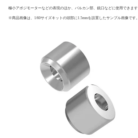
極小アポジモーターなどの表現のほか、バルカン部、銃口などに使用できます
※商品画像は、1/60サイズキットの頭部に1.5mmを設置したサンプル画像です