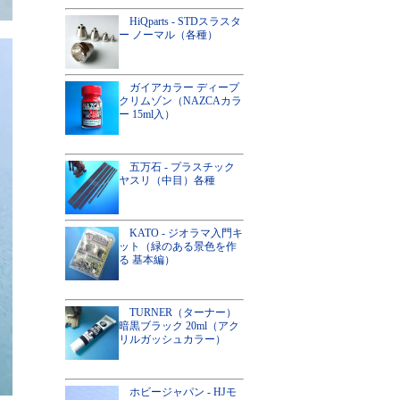
HiQparts - STDスラスタ
ー ノーマル（各種）
ガイアカラー ディープ
クリムゾン（NAZCAカラ
ー 15ml入）
五万石 - プラスチック
ヤスリ（中目）各種
KATO - ジオラマ入門キ
ット（緑のある景色を作
る 基本編）
TURNER（ターナー）
暗黒ブラック 20ml（アク
リルガッシュカラー）
ホビージャパン - HJモ