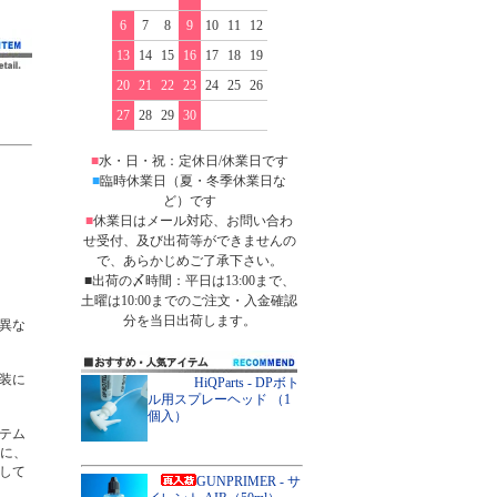
6
7
8
9
10
11
12
13
14
15
16
17
18
19
20
21
22
23
24
25
26
27
28
29
30
■
水・日・祝：定休日/休業日です
■
臨時休業日（夏・冬季休業日な
ど）です
■
休業日はメール対応、お問い合わ
せ受付、及び出荷等ができませんの
で、あらかじめご了承下さい。
■出荷の〆時間：平日は13:00まで、
土曜は10:00までのご注文・入金確認
分を当日出荷します。
異な
装に
HiQParts - DPボト
ル用スプレーヘッド （1
個入）
テム
に、
して
GUNPRIMER - サ