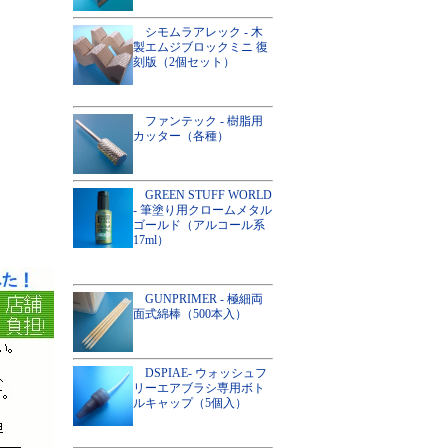
シモムラアレック - 木
製エムジブロックミニ 復
刻版（2個セット）
ファンテック - 樹脂用
カッター（各種）
GREEN STUFF WORLD
- 筆塗り用クロームメタル
ゴールド（アルコール系
17ml）
GUNPRIMER - 極細両
面式綿棒（500本入）
DSPIAE- ウォッシュフ
リーエアブラシ専用ボト
ルキャップ（5個入）