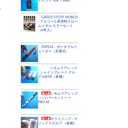
イレント AIR（50ml）
。
。
GREEN STUFF WORLD
- アルコール系塗料クロー
ムメタル カラーセット
（6本入）
DSPIAE - ポータブルリ
ューター（充電式）
シモムラアレック
- シャインブレード グル
グルBAR（各種）
シモムラアレック
- ハイパーカットソー
PRO-M
ホライジング - マ
ジックスカルプ （各種）