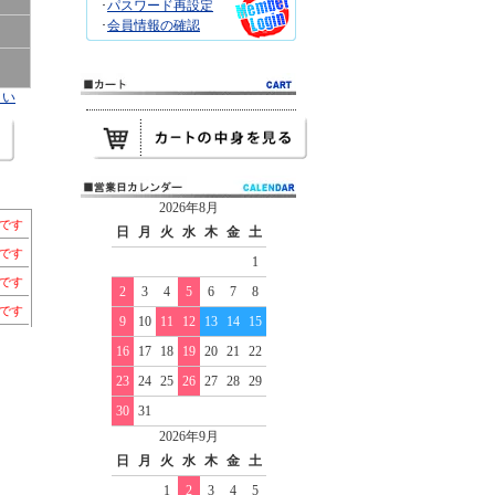
･
パスワード再設定
･
会員情報の確認
さい
2026年8月
個です
日
月
火
水
木
金
土
個です
1
個です
2
3
4
5
6
7
8
個です
9
10
11
12
13
14
15
16
17
18
19
20
21
22
23
24
25
26
27
28
29
30
31
2026年9月
日
月
火
水
木
金
土
1
2
3
4
5