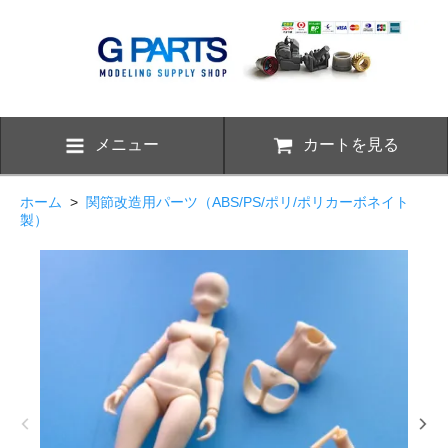
メニュー
カートを見る
ホーム
>
関節改造用パーツ（ABS/PS/ポリ/ポリカーボネイト
製）