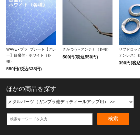
WAVE - プラ=プレート【グレ
さかつう - アンテナ（各種）
リブドロッ
ー】目盛付・ホワイト（各
テンレス）
500円(税込550円)
種）
390円(税込
580円(税込638円)
ほかの商品を探す
検索