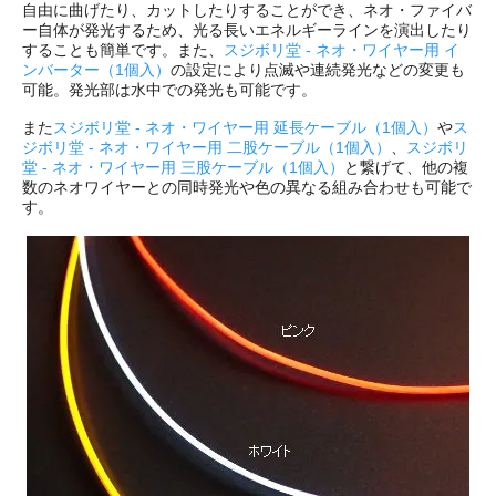
自由に曲げたり、カットしたりすることができ、ネオ・ファイバ
ー自体が発光するため、光る長いエネルギーラインを演出したり
することも簡単です。また、
スジボリ堂 - ネオ・ワイヤー用 イ
ンバーター（1個入）
の設定により点滅や連続発光などの変更も
可能。発光部は水中での発光も可能です。
また
スジボリ堂 - ネオ・ワイヤー用 延長ケーブル（1個入）
や
ス
ジボリ堂 - ネオ・ワイヤー用 二股ケーブル（1個入）
、
スジボリ
堂 - ネオ・ワイヤー用 三股ケーブル（1個入）
と繋げて、他の複
数のネオワイヤーとの同時発光や色の異なる組み合わせも可能で
す。