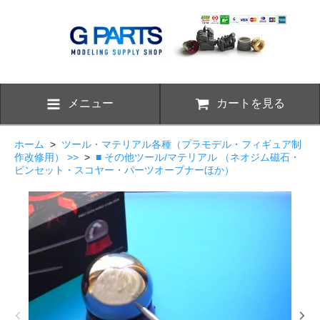
メニュー
カートを見る
ホーム
>
ツール・マテリアル各種（プラモデル・フィギュア制
作改修用） >>
>
■ その他ツール/マテリアル （ネオジム磁石・
ピンセット・スコヤー・パーツオープナーほか）