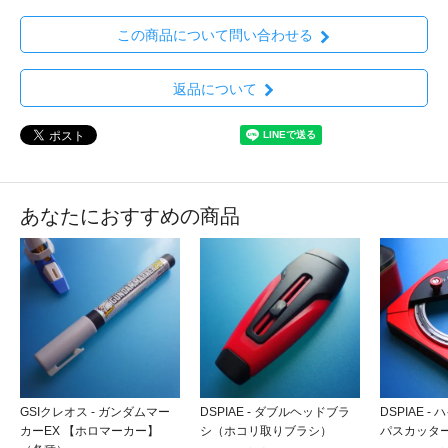
この商品について問い合わせる
返品について
あなたにおすすめの商品
GSIクレオス - ガンダムマー
DSPIAE - ダブルヘッドブラ
DSPIAE 
カーEX 【ホロマーカー】
シ（ホコリ取りブラシ）
パスカッタ