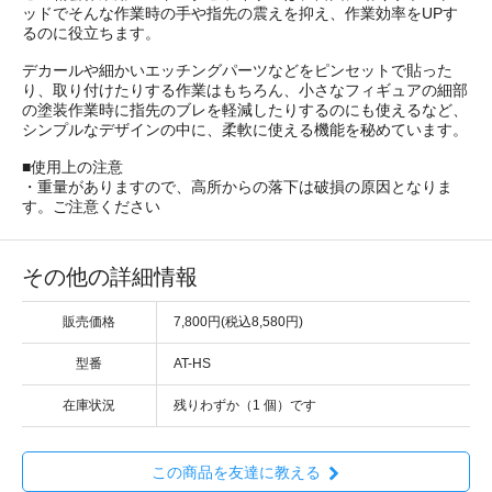
ッドでそんな作業時の手や指先の震えを抑え、作業効率をUPす
るのに役立ちます。
デカールや細かいエッチングパーツなどをピンセットで貼った
り、取り付けたりする作業はもちろん、小さなフィギュアの細部
の塗装作業時に指先のブレを軽減したりするのにも使えるなど、
シンプルなデザインの中に、柔軟に使える機能を秘めています。
■使用上の注意
・重量がありますので、高所からの落下は破損の原因となりま
す。ご注意ください
その他の詳細情報
販売価格
7,800円(税込8,580円)
型番
AT-HS
在庫状況
残りわずか（1 個）です
この商品を友達に教える