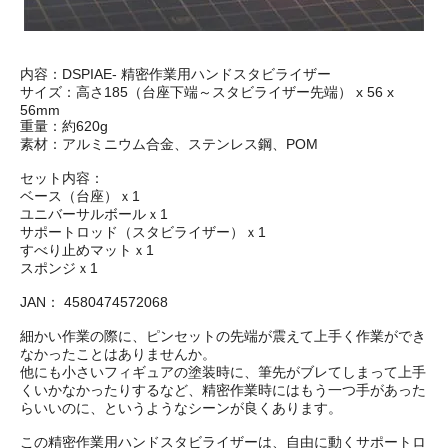
内容：DSPIAE- 精密作業用ハンドスタビライザー
サイズ：高さ185（台座下端～スタビライザー先端） x 56 x
56mm
重量：約620g
素材：アルミニウム合金、ステンレス鋼、POM
セット内容：
ベース（台座）ｘ1
ユニバーサルボールｘ1
サポートロッド（スタビライザー）ｘ1
すべり止めマットｘ1
スポンジｘ1
JAN： 4580474572068
細かい作業の際に、ピンセットの先端が震えて上手く作業ができ
なかったことはありませんか。
他にも小さいフィギュアの塗装時に、筆先がブレてしまって上手
くいかなかったりするなど、精密作業時にはもう一つ手があった
らいいのに、というようなシーンが良くあります。
この精密作業用ハンドスタビライザーは、自由に動くサポートロ