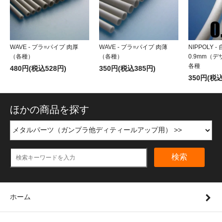
WAVE - プラ=パイプ 肉厚
WAVE - プラ=パイプ 肉薄
NIPPOLY 
（各種）
（各種）
0.9mm（
各種
480円(税込528円)
350円(税込385円)
350円(税込
ほかの商品を探す
検索
ホーム