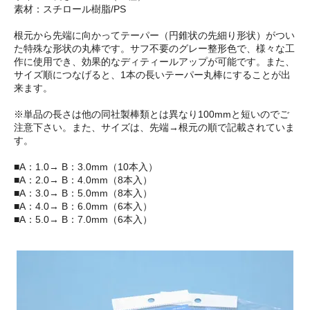
素材：スチロール樹脂/PS
根元から先端に向かってテーパー（円錐状の先細り形状）がつい
た特殊な形状の丸棒です。サフ不要のグレー整形色で、様々な工
作に使用でき、効果的なディティールアップが可能です。また、
サイズ順につなげると、1本の長いテーパー丸棒にすることが出
来ます。
※単品の長さは他の同社製棒類とは異なり100mmと短いのでご
注意下さい。また、サイズは、先端→根元の順で記載されていま
す。
■A：1.0→ B：3.0mm（10本入）
■A：2.0→ B：4.0mm（8本入）
■A：3.0→ B：5.0mm（8本入）
■A：4.0→ B：6.0mm（6本入）
■A：5.0→ B：7.0mm（6本入）