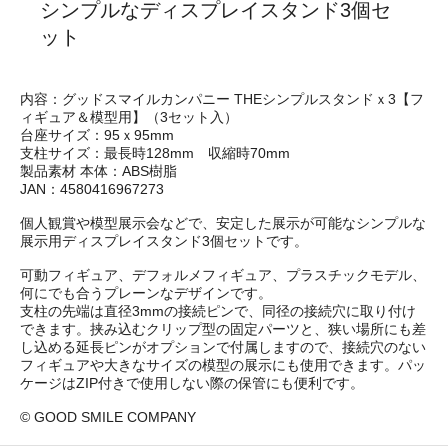
シンプルなディスプレイスタンド3個セ
ット
内容：グッドスマイルカンパニー THEシンプルスタンドｘ3【フ
ィギュア＆模型用】（3セット入）
台座サイズ：95ｘ95mm
支柱サイズ：最長時128mm 収縮時70mm
製品素材 本体：ABS樹脂
JAN：4580416967273
個人観賞や模型展示会などで、安定した展示が可能なシンプルな
展示用ディスプレイスタンド3個セットです。
可動フィギュア、デフォルメフィギュア、プラスチックモデル、
何にでも合うプレーンなデザインです。
支柱の先端は直径3mmの接続ピンで、同径の接続穴に取り付け
できます。挟み込むクリップ型の固定パーツと、狭い場所にも差
し込める延長ピンがオプションで付属しますので、接続穴のない
フィギュアや大きなサイズの模型の展示にも使用できます。パッ
ケージはZIP付きで使用しない際の保管にも便利です。
© GOOD SMILE COMPANY