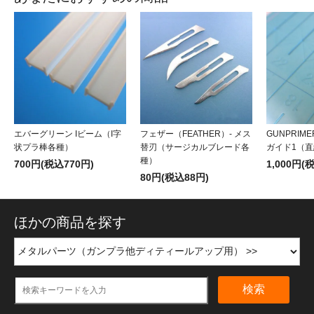
エバーグリーン Iビーム（I字
フェザー（FEATHER）- メス
GUNPRIM
状プラ棒各種）
替刃（サージカルブレード各
ガイド1（
種）
700円(税込770円)
1,000円(
80円(税込88円)
ほかの商品を探す
検索