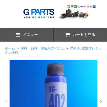
メニュー
カートを見る
ホーム
>
塗料・顔料・塗装用アイテム
>
DSPIAE水性プレミッ
クス塗料