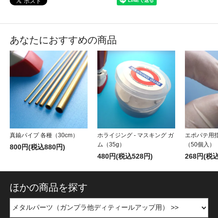
あなたにおすすめの商品
真鍮パイプ 各種（30cm）
ホライジング - マスキング ガ
エポパテ用指
ム（35g）
（50個入）
800円(税込880円)
480円(税込528円)
268円(税込
ほかの商品を探す