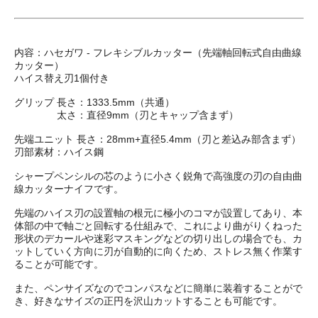
内容：ハセガワ - フレキシブルカッター（先端軸回転式自由曲線
カッター）
ハイス替え刃1個付き
グリップ 長さ：1333.5mm（共通）
太さ：直径9mm（刃とキャップ含まず）
先端ユニット 長さ：28mm+直径5.4mm（刃と差込み部含まず）
刃部素材：ハイス鋼
シャープペンシルの芯のように小さく鋭角で高強度の刃の自由曲
線カッターナイフです。
先端のハイス刃の設置軸の根元に極小のコマが設置してあり、本
体部の中で軸ごと回転する仕組みで、これにより曲がりくねった
形状のデカールや迷彩マスキングなどの切り出しの場合でも、カ
ットしていく方向に刃が自動的に向くため、ストレス無く作業す
ることが可能です。
また、ペンサイズなのでコンパスなどに簡単に装着することがで
き、好きなサイズの正円を沢山カットすることも可能です。