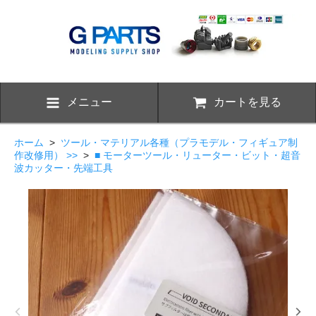
メニュー
カートを見る
ホーム
>
ツール・マテリアル各種（プラモデル・フィギュア制
作改修用） >>
>
■ モーターツール・リューター・ビット・超音
波カッター・先端工具