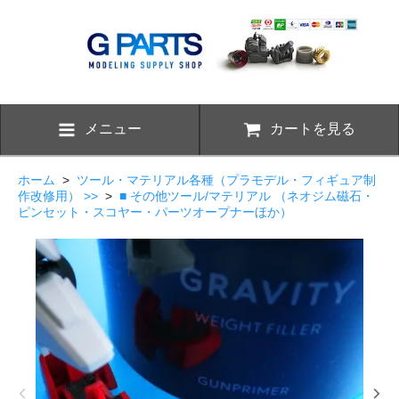
メニュー
カートを見る
ホーム
>
ツール・マテリアル各種（プラモデル・フィギュア制
作改修用） >>
>
■ その他ツール/マテリアル （ネオジム磁石・
ピンセット・スコヤー・パーツオープナーほか）