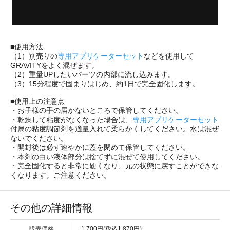
■使用方法
（1）別売りの
専用アプリケーターセット
などを使用して
GRAVITYをよく混ぜます。
（2）重量UPしたいパーツの内部に流し込みます。
（3）15分程度で固まりはじめ、約1日で完全固化します。
■使用上の注意点
・お子様の手の届かないところで保管してください。
・乾燥して粘度がなくなった場合は、
専用アプリケーターセット
付属の粘度調節剤を適量入れて柔らかくしてください。水は混ぜ
ないでください。
・開封後は必ず速やかに蓋を閉めて保管してください。
・本剤の白い液体部分は捨てずに混ぜて使用してください。
・完全固化すると非常に硬くなり、元の状態に戻すことができな
くなります。ご注意ください。
その他の詳細情報
販売価格
1,700円(税込1,870円)