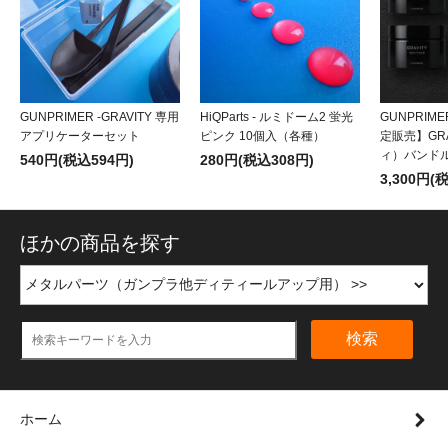
GUNPRIMER -GRAVITY 専用
HiQParts - ルミドーム2 蛍光
GUNPRIME
アプリケーターセット
ピンク 10個入（各種）
定販売】GR
ィ）バンド
540円(税込594円)
280円(税込308円)
3,300円(
ほかの商品を探す
検索
ホーム