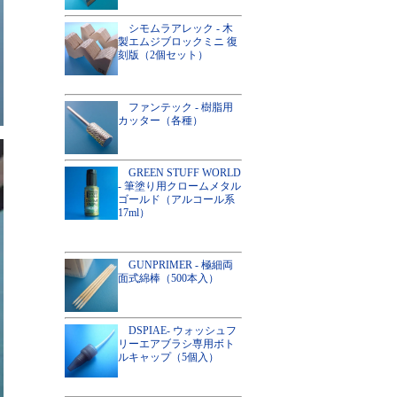
シモムラアレック - 木
製エムジブロックミニ 復
刻版（2個セット）
ファンテック - 樹脂用
カッター（各種）
GREEN STUFF WORLD
- 筆塗り用クロームメタル
ゴールド（アルコール系
17ml）
GUNPRIMER - 極細両
面式綿棒（500本入）
DSPIAE- ウォッシュフ
リーエアブラシ専用ボト
ルキャップ（5個入）