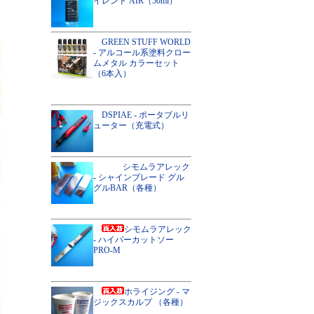
イレント AIR（50ml）
GREEN STUFF WORLD
- アルコール系塗料クロー
ムメタル カラーセット
（6本入）
DSPIAE - ポータブルリ
ューター（充電式）
シモムラアレック
- シャインブレード グル
グルBAR（各種）
シモムラアレック
- ハイパーカットソー
PRO-M
ホライジング - マ
ジックスカルプ （各種）