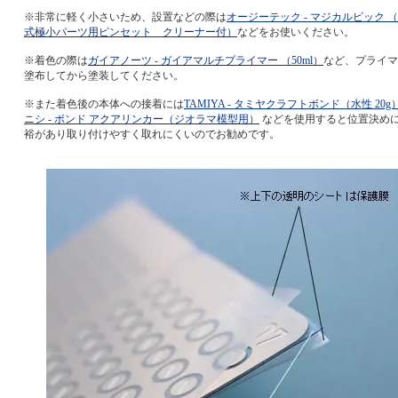
※非常に軽く小さいため、設置などの際は
オージーテック - マジカルピック 
式極小パーツ用ピンセット クリーナー付）
などをお使いください。
※着色の際は
ガイアノーツ - ガイアマルチプライマー （50ml）
など、プライマ
塗布してから塗装してください。
※また着色後の本体への接着には
TAMIYA - タミヤクラフトボンド（水性 20g
ニシ - ボンド アクアリンカー（ジオラマ模型用）
などを使用すると位置決め
裕があり取り付けやすく取れにくいのでお勧めです。