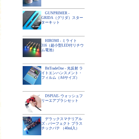
GUNPRIMER -
GRIDA（グリダ）スター
ターキット
HIROMI - ミライト
316（超小型LED付リチウ
ム電池）
BitTradeOne - 光反射 ラ
イトエンハンスメント・
フィルム（A6サイズ）
DSPIAE- ウォッシュフ
リーエアブラシセット
デラックスマテリアル
ズ - パーフェクト プラス
チックパテ （40ml入）