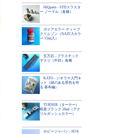
HiQparts - STDスラスタ
ー ノーマル（各種）
ガイアカラー ディープ
クリムゾン（NAZCAカラ
ー 15ml入）
五万石 - プラスチック
ヤスリ（中目）各種
KATO - ジオラマ入門キ
ット（緑のある景色を作
る 基本編）
TURNER（ターナー）
暗黒ブラック 20ml（アク
リルガッシュカラー）
ホビージャパン - HJモ