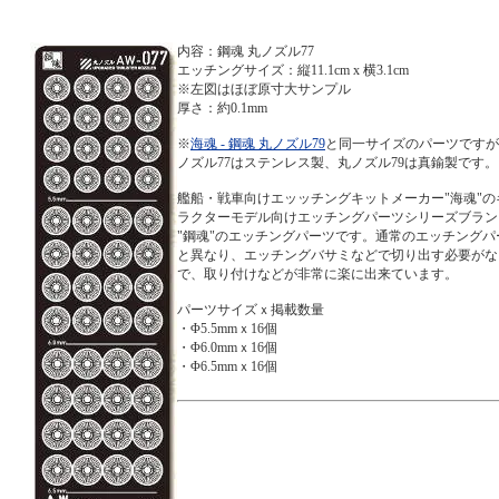
内容：鋼魂 丸ノズル77
エッチングサイズ：縦11.1cm x 横3.1cm
※左図はほぼ原寸大サンプル
厚さ：約0.1mm
※
海魂 - 鋼魂 丸ノズル79
と同一サイズのパーツですが
ノズル77はステンレス製、丸ノズル79は真鍮製です。
艦船・戦車向けエッッチングキットメーカー"海魂"の
ラクターモデル向けエッチングパーツシリーズブラン
"鋼魂"のエッチングパーツです。通常のエッチングパ
と異なり、エッチングバサミなどで切り出す必要がな
で、取り付けなどが非常に楽に出来ています。
パーツサイズｘ掲載数量
・Φ5.5mmｘ16個
・Φ6.0mmｘ16個
・Φ6.5mmｘ16個