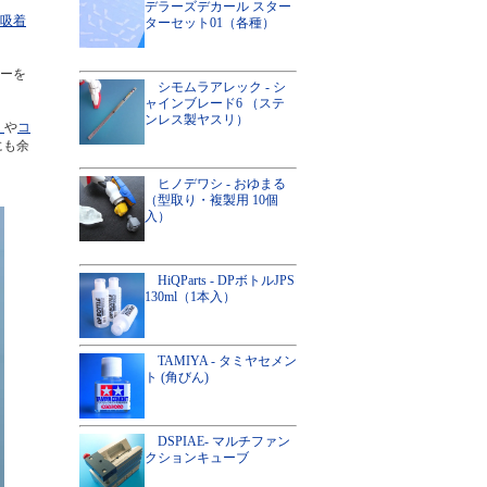
デラーズデカール スター
（吸着
ターセット01（各種）
ーを
シモムラアレック - シ
ャインブレード6 （ステ
ンレス製ヤスリ）
）
や
コ
にも余
ヒノデワシ - おゆまる
（型取り・複製用 10個
入）
HiQParts - DPボトルJPS
130ml（1本入）
TAMIYA - タミヤセメン
ト (角びん)
DSPIAE- マルチファン
クションキューブ