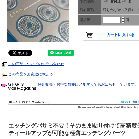
販売価格
500円(税込550円)
残在庫数
残りわずか（2 個）
購入数
個
この商品についてのお問い合わせ
この商品をお友達に教える
特別販売・お得な情報はメルマガでもお知らせしています。
エッチングバサミ不要！そのまま貼り付けて高精度
ティールアップが可能な極薄エッチングパーツ