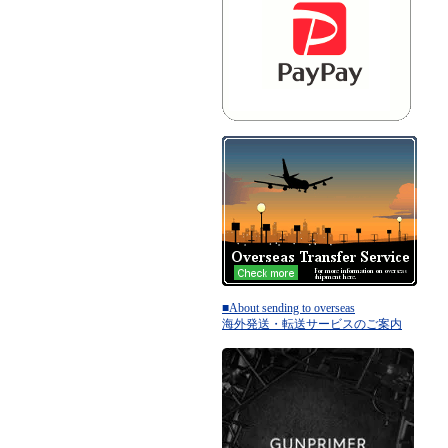
■About sending to overseas
海外発送・転送サービスのご案内