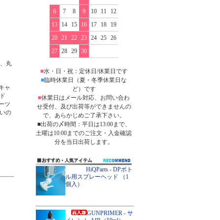
6
7
8
9
10
11
12
13
14
15
16
17
18
19
20
21
22
23
24
25
26
27
28
29
30
、丸
■
水・日・祝：定休日/休業日です
■
臨時休業日（夏・冬季休業日な
キャ
ど）です
ド
■
休業日はメール対応、お問い合わ
ーツ
せ受付、及び出荷等ができませんの
いの
で、あらかじめご了承下さい。
■出荷の〆時間：平日は13:00まで、
土曜は10:00までのご注文・入金確認
分を当日出荷します。
HiQParts - DPボト
ル用スプレーヘッド （1
個入）
GUNPRIMER - サ