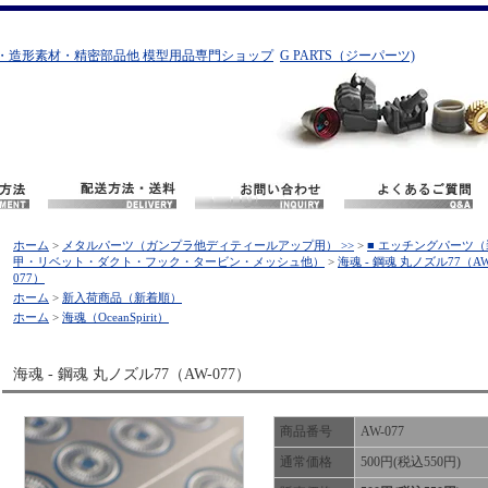
・造形素材・精密部品他 模型用品専門ショップ
G PARTS（ジーパーツ)
ホーム
>
メタルパーツ（ガンプラ他ディティールアップ用） >>
>
■ エッチングパーツ（
甲・リベット・ダクト・フック・タービン・メッシュ他）
>
海魂 - 鋼魂 丸ノズル77（AW
077）
ホーム
>
新入荷商品（新着順）
ホーム
>
海魂（OceanSpirit）
海魂 - 鋼魂 丸ノズル77（AW-077）
商品番号
AW-077
通常価格
500円(税込550円)