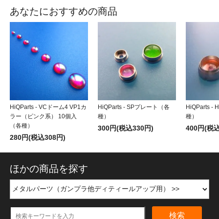
あなたにおすすめの商品
HiQParts - VCドーム4 VP1カ
HiQParts - SPプレート（各
HiQParts
ラー（ピンク系） 10個入
種）
種）
（各種）
300円(税込330円)
400円(税込
280円(税込308円)
ほかの商品を探す
検索