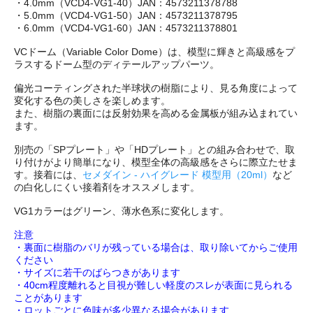
・4.0mm（VCD4-VG1-40）JAN：4573211378788
・5.0mm（VCD4-VG1-50）JAN：4573211378795
・6.0mm（VCD4-VG1-60）JAN：4573211378801
VCドーム（Variable Color Dome）は、模型に輝きと高級感をプ
ラスするドーム型のディテールアップパーツ。
偏光コーティングされた半球状の樹脂により、見る角度によって
変化する色の美しさを楽しめます。
また、樹脂の裏面には反射効果を高める金属板が組み込まれてい
ます。
別売の「SPプレート」や「HDプレート」との組み合わせで、取
り付けがより簡単になり、模型全体の高級感をさらに際立たせま
す。接着には、
セメダイン - ハイグレード 模型用（20ml）
など
の白化しにくい接着剤をオススメします。
VG1カラーはグリーン、薄水色系に変化します。
注意
・裏面に樹脂のバリが残っている場合は、取り除いてからご使用
ください
・サイズに若干のばらつきがあります
・40cm程度離れると目視が難しい軽度のスレが表面に見られる
ことがあります
・ロットごとに色味が多少異なる場合があります