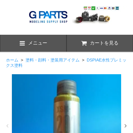
メニュー
カートを見る
ホーム
>
塗料・顔料・塗装用アイテム
>
DSPIAE水性プレミッ
クス塗料