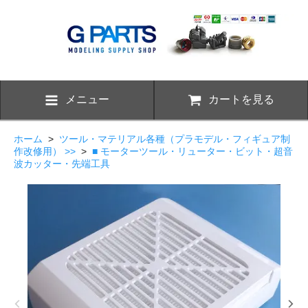
メニュー
カートを見る
ホーム
>
ツール・マテリアル各種（プラモデル・フィギュア制
作改修用） >>
>
■ モーターツール・リューター・ビット・超音
波カッター・先端工具