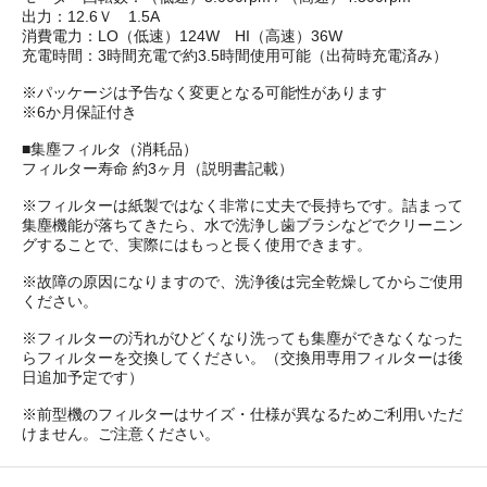
出力：12.6Ｖ 1.5A
消費電力：LO（低速）124W HI（高速）36W
充電時間：3時間充電で約3.5時間使用可能（出荷時充電済み）
※パッケージは予告なく変更となる可能性があります
※6か月保証付き
■集塵フィルタ（消耗品）
フィルター寿命 約3ヶ月（説明書記載）
※フィルターは紙製ではなく非常に丈夫で長持ちです。詰まって
集塵機能が落ちてきたら、水で洗浄し歯ブラシなどでクリーニン
グすることで、実際にはもっと長く使用できます。
※故障の原因になりますので、洗浄後は完全乾燥してからご使用
ください。
※フィルターの汚れがひどくなり洗っても集塵ができなくなった
らフィルターを交換してください。（交換用専用フィルターは後
日追加予定です）
※前型機のフィルターはサイズ・仕様が異なるためご利用いただ
けません。ご注意ください。