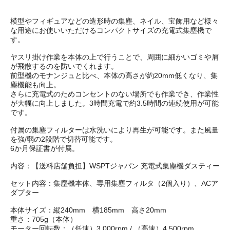
模型やフィギュアなどの造形時の集塵、ネイル、宝飾用など様々
な用途にお使いいただけるコンパクトサイズの充電式集塵機で
す。
ヤスリ掛け作業を本体の上で行うことで、周囲に細かいゴミや屑
が飛散するのを防いでくれます。
前型機のモナンジュと比べ、本体の高さが約20mm低くなり、集
塵機能も向上。
さらに充電式のためコンセントのない場所でも作業でき、作業性
が大幅に向上しました。3時間充電で約3.5時間の連続使用が可能
です。
付属の集塵フィルターは水洗いにより再生が可能です。また風量
を強/弱の2段階で切替可能です。
6か月保証書が付属。
内容：【送料店舗負担】WSPTジャパン 充電式集塵機ダスティー
セット内容：集塵機本体、専用集塵フィルタ（2個入り）、ACア
ダプター
本体サイズ：縦240mm 横185mm 高さ20mm
重さ：705g（本体）
モーター回転数：（低速）3.000rpm / （高速）4.500rpm