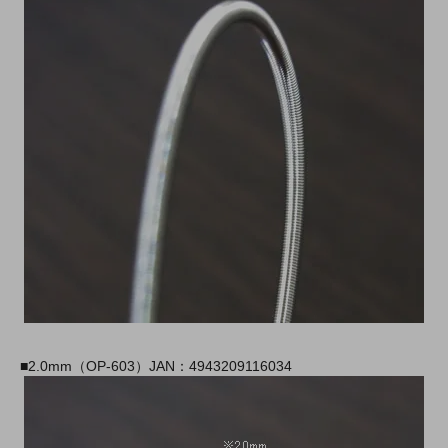
■2.0mm（OP-603）JAN：4943209116034