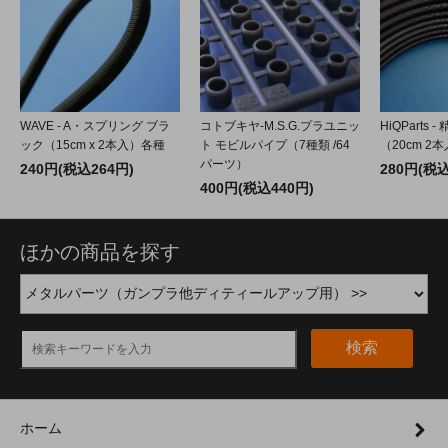
WAVE - A・スプリング ブラ
コトブキヤ-M.S.G.プラユニッ
HiQParts
ック（15cm x 2本入）各種
ト モビルパイプ（7種類 /64
（20cm 2
パーツ）
240円(税込264円)
280円(税込
400円(税込440円)
ほかの商品を探す
検索
ホーム