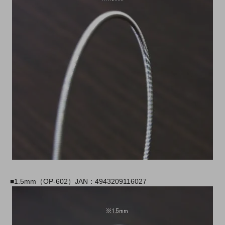
■1.5mm（OP-602）JAN：4943209116027