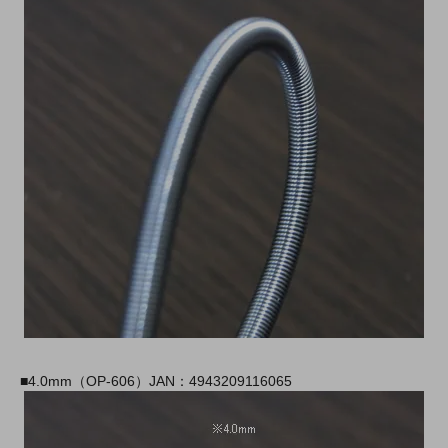
■4.0mm（OP-606）JAN：4943209116065