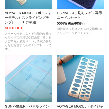
VOYAGER MODEL（ボイジャ
DSPIAE -スジ彫りノギス専用
ーモデル）スクライビングテ
ニードルセット
ンプレート9（3枚組）
550円(税込605円)
SOLD OUT
同社製スジ彫りノギスの交換用3本
入りニードルセットです。
スケールモデルなどで特徴的な様々
なサイズの円形状や四角形（角、お
よび角丸）筋彫り、ハッチ状の筋彫
りなどを施すためのテンプレートで
す。
GUNPRIMER - パネルライン
VOYAGER MODEL（ボイジャ