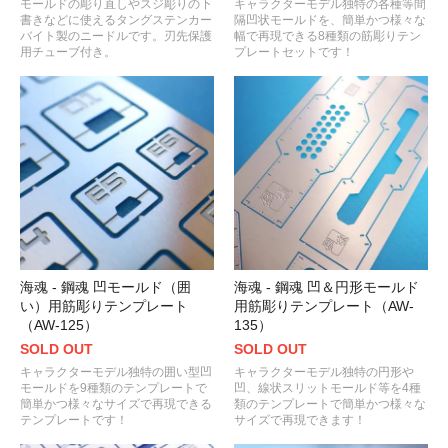
モールドの彫り直しやスジ彫りの下
キャラクターモデル独特の各種等間
書きなどに使えるタングステンカー
隔凹状モールドを、簡単かつ様々な
バイト製のニードルです。刃先保護
幅で再現できる8種類の筋彫りテン
用チューブ付き。
プレートセットです！
海魂 - 鋼魂 凹モールド（囲
海魂 - 鋼魂 凹＆円形モールド
い）用筋彫りテンプレート
用筋彫りテンプレート（AW-
（AW-125）
135）
SOLD OUT
SOLD OUT
キャラクターモデル独特の囲い型凹
キャラクターモデル独特の円形や
モールドを9種類のテンプレートで
凹、線状スリットモールド等を4種
簡単かつ様々なサイズで再現できる
類のテンプレートで簡単かつ様々な
テンプレートです！
サイズで再現できます！