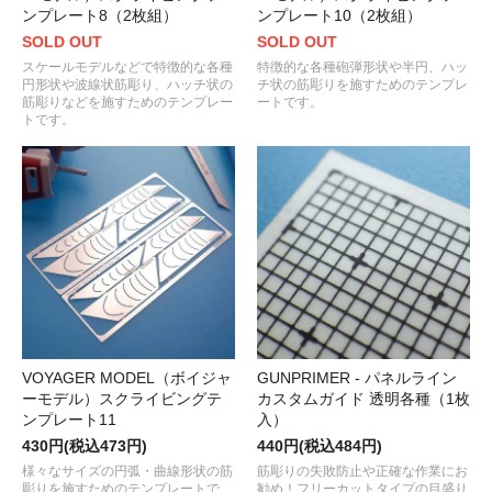
ンプレート8（2枚組）
ンプレート10（2枚組）
SOLD OUT
SOLD OUT
スケールモデルなどで特徴的な各種
特徴的な各種砲弾形状や半円、ハッ
円形状や波線状筋彫り、ハッチ状の
チ状の筋彫りを施すためのテンプレ
筋彫りなどを施すためのテンプレー
ートです。
トです。
VOYAGER MODEL（ボイジャ
GUNPRIMER - パネルライン
ーモデル）スクライビングテ
カスタムガイド 透明各種（1枚
ンプレート11
入）
430円(税込473円)
440円(税込484円)
様々なサイズの円弧・曲線形状の筋
筋彫りの失敗防止や正確な作業にお
彫りを施すためのテンプレートで
勧め！フリーカットタイプの目盛り