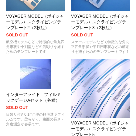
VOYAGER MODEL（ボイジャ
VOYAGER MODEL（ボイジャ
ーモデル）スクライビングテ
ーモデル）スクライビングテ
ンプレート2（2枚組）
ンプレート3（2枚組）
SOLD OUT
SOLD OUT
航空機モデルなどで特徴的な角丸四
スケールモデルなどで特徴的な角丸
角形状や小判型などの筋彫りを施す
正四角形状や半月円形状などの筋彫
ためのテンプレートです！
りを施すためのテンプレートです！
インターアライド - フィルミ
ックゲージAセット（各種）
SOLD OUT
目盛り付き0.1mm厚の極薄透明フィ
ルムです。柔らかく、曲面の長さ・
VOYAGER MODEL（ボイジャ
角度測定が容易です。
ーモデル）スクライビングテ
ンプレート5