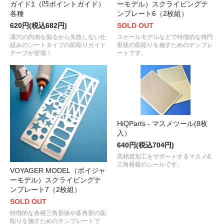
ガイド1（凹ポイントガイド）
ーモデル）スクライビングテ
各種
ンプレート6（2枚組）
620円(税込682円)
SOLD OUT
溝穴の内側を掘るから失敗しない仕
スケールモデルなどで特徴的な楕円
組みのシートタイプの筋彫りガイド
形状の筋彫りを施すためのテンプレ
テープが登場！
ートです。
HiQParts - マスメツール(8枚
入）
640円(税込704円)
高精度加工をサポートするマスメ&
三角模様のシールです。
VOYAGER MODEL（ボイジャ
ーモデル）スクライビングテ
ンプレート7（2枚組）
SOLD OUT
特徴的な各種三角形状や多角形の筋
彫りを施すためのテンプレートで