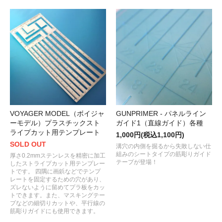
VOYAGER MODEL（ボイジャ
GUNPRIMER - パネルライン
ーモデル）プラスチックスト
ガイド1（直線ガイド）各種
ライプカット用テンプレート
1,000円(税込1,100円)
SOLD OUT
溝穴の内側を掘るから失敗しない仕
組みのシートタイプの筋彫りガイド
厚さ0.2mmステンレスを精密に加工
テープが登場！
したストライプカット用テンプレー
トです。 四隅に画鋲などでテンプ
レートを固定するための穴があり、
ズレないように留めてプラ板をカッ
トできます。また、マスキングテー
プなどの細切りカットや、平行線の
筋彫りガイドにも使用できます。