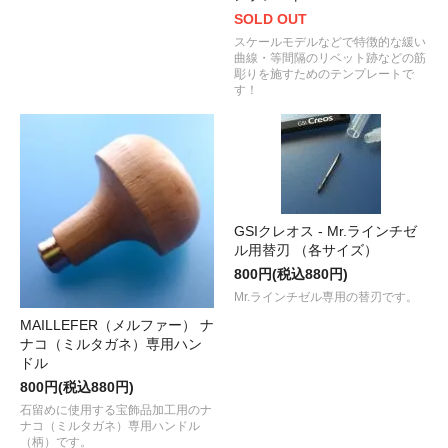
SOLD OUT
スケールモデルなどで特徴的な緩い
曲線・等間隔のリベット跡などの筋
彫りを施すためのテンプレートで
す！
GSIクレオス - Mr.ラインチゼ
ル用替刃 （各サイズ）
800円(税込880円)
Mr.ラインチゼル専用の替刃です。
MAILLEFER（メルファー） ナ
ナコ（ミルタガネ）専用ハン
ドル
800円(税込880円)
石留めに使用する宝飾品加工用のナ
ナコ（ミルタガネ）専用ハンドル
（柄）です。