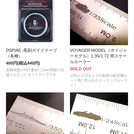
DSPIAE -彫刻ガイドテープ
VOYAGER MODEL（ボイジャ
（各種）
ーモデル）1:35/1:72 用スケー
ルルーラー
400円(税込440円)
SOLD OUT
高騰明度のPET素材に1mm間隔で目
盛りが入ったガイドテープです
1/35と1/72サイズの戦車や航空機キ
ット用に作られたエッチングルーラ
ー！