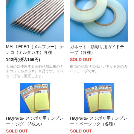
MAILLEFER（メルファー） ナ
ガネット - 筋彫り用ガイドテ
ナコ（ミルタガネ）各種
ープ（各種）
142円(税込156円)
SOLD OUT
石留めに使用する宝飾品加工用のナ
曲面の筋彫りに強いガネット製のガ
ナコ（ミルタガネ）単品です。リベ
イドテープです。
ット打ちに重宝します。
HiQParts- スジボリ用テンプレ
HiQParts- スジボリ用テンプレ
ート ジグ （3枚入）
ート ベーシック（各種）
SOLD OUT
SOLD OUT