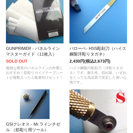
GUNPRIMER - パネルライン
バローベ- HSS彫刻刀（ハイス
マスターガイド（11枚入）
鋼製洋彫りタガネ）
SOLD OUT
2,430円(税込2,673円)
複雑な構造のパネルラインの作業に
ハイス鋼製の彫刻刀（洋彫りタガ
おすすめ！筋彫りガイドテープシー
ネ）です。耐久性、切れ味、いずれ
トが複数入った上級者向けセット！
をとっても高品質で安定した使い心
地です。
GSIクレオス - Mr.ラインチゼ
ル （筋彫り用ツール）