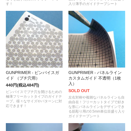
す！
入り薄手のガイドテープシート
GUNPRIMER - ピンバイスガ
GUNPRIMER - パネルライン
イド （ブチ穴用）
カスタムガイド 不透明（1枚
入）
440円(税込484円)
SOLD OUT
ピンバイスでブチ穴を開けるための
極薄フリーカットタイプのガイドテ
左右対称や複雑なパネルラインも自
ープ。様々なサイズやパターンに対
由自在！フリーカットタイプで好き
応できます！
な形にパネルラインをデザインでき
る筋彫り用の0.5mm単位目盛り入り
ガイドテープシート