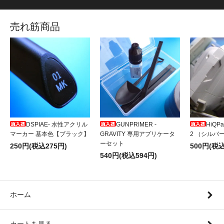
売れ筋商品
DSPIAE- 水性アクリル
GUNPRIMER -
HiQP
マーカー 基本色【ブラック】
GRAVITY 専用アプリケータ
2 （シルバー
ーセット
250円(税込275円)
500円(税込
540円(税込594円)
ホーム