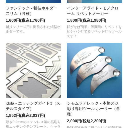
ファンテック - 斬技ホルダー
インターアライド - モノクロ
スリム（各種）
ーム リベットメーカー
1,600円(税込1,760円)
1,800円(税込1,980円)
斬技シリーズ用に開発された細型ホ
転がせば簡単に等間隔にリベットを
ルダーです。
ビシバシ打てるリベット打ちツール
です！
idola - エッチングガイド3（ス
シモムラアレック - 本格スジ
テルスタイプ）
彫り専用ツール ホーリー（各
種）
1,852円(税込2,037円)
2,000円(税込2,200円)
厚さ0.2mmのステンレス製の筋彫り
用エッチングテンプレート。キャラ
板状刃物を直に持つという発想の筋