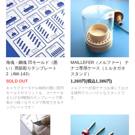
海魂 - 鋼魂 凹モールド（囲
MAILLEFER（メルファー） ナ
い）用筋彫りテンプレート
ナコ専用ケース（ミルタガネ
2（AW-143）
スタンド）
SOLD OUT
1,260円(税込1,386円)
キャラクターモデル独特の囲い型凹
メルファー社製ナナコを挿しておけ
モールドやスリットを、コーナーを
る便利でコンパクトなスタンドで
またげる9種類のテンプレートで簡
す。
単かつ様々なサイズで再現できるテ
ンプレートです！