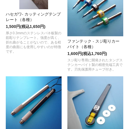
ハセガワ- カッティングテンプ
レート（各種）
1,500円(税込1,650円)
厚さ0.3mmのステンレスバネ板製の
筋彫りテンプレート。強度が高く、
ファンテック - スジ彫りカー
折れ曲がることがないので、ある程
バイト（各種）
度の曲面にも使用しやすいのが特徴
です。
1,600円(税込1,760円)
スジ彫り専用に開発されたタングス
テンカーバイト製の精密先端工具で
す。刃先保護用チューブ付き。