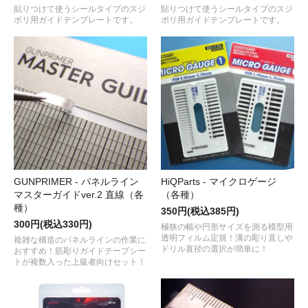
貼りつけて使うシールタイプのスジ
貼りつけて使うシールタイプのスジ
ボリ用ガイドテンプレートです。
ボリ用ガイドテンプレートです。
GUNPRIMER - パネルライン
HiQParts - マイクロゲージ
マスターガイドver.2 直線（各
（各種）
種）
350円(税込385円)
300円(税込330円)
極狭の幅や円形サイズを測る模型用
透明フィルム定規！溝の彫り直しや
複雑な構造のパネルラインの作業に
ドリル直径の選択が簡単に！
おすすめ！筋彫りガイドテープシー
トが複数入った上級者向けセット！