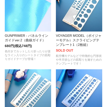
GUNPRIMER - パネルライン
VOYAGER MODEL（ボイジャ
ガイドver.2（曲線ガイド）
ーモデル）スクライビングテ
ンプレート1（2枚組）
680円(税込748円)
SOLD OUT
色付きでカットしたり折ったりが楽
なライン入りのシートタイプの筋彫
航空機モデルなどで特徴的な円形状
りガイドテープが登場！
や半月状などの筋彫りを施すための
テンプレートです！