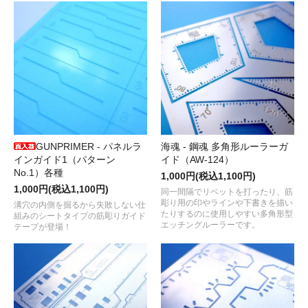
GUNPRIMER - パネルラ
海魂 - 鋼魂 多角形ルーラーガ
インガイド1（パターン
イド（AW-124）
No.1）各種
1,000円(税込1,100円)
1,000円(税込1,100円)
同一間隔でリベットを打ったり、筋
彫り用の印やラインや下書きを描い
溝穴の内側を掘るから失敗しない仕
たりするのに使用しやすい多角形型
組みのシートタイプの筋彫りガイド
エッチングルーラーです。
テープが登場！