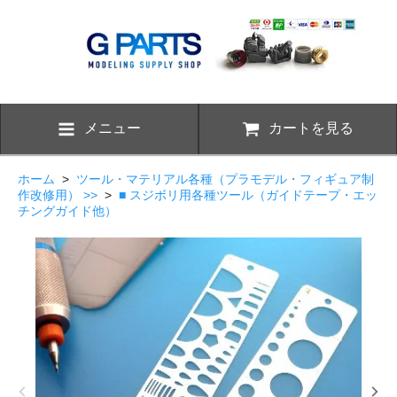
メニュー
カートを見る
ホーム
>
ツール・マテリアル各種（プラモデル・フィギュア制
作改修用） >>
>
■ スジボリ用各種ツール（ガイドテープ・エッ
チングガイド他）