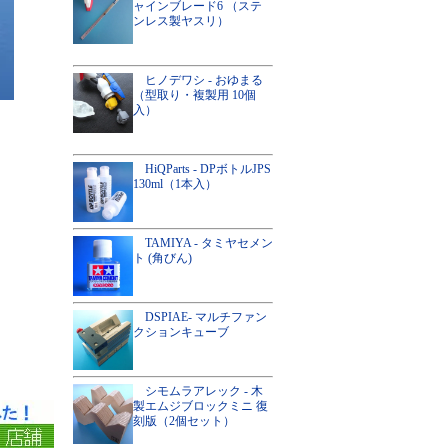
ャインブレード6 （ステ
ンレス製ヤスリ）
ヒノデワシ - おゆまる
（型取り・複製用 10個
入）
HiQParts - DPボトルJPS
130ml（1本入）
TAMIYA - タミヤセメン
ト (角びん)
DSPIAE- マルチファン
クションキューブ
シモムラアレック - 木
製エムジブロックミニ 復
刻版（2個セット）