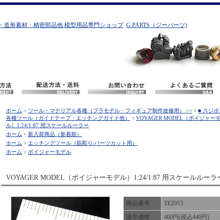
・造形素材・精密部品他 模型用品専門ショップ
G PARTS（ジーパーツ)
ホーム
>
ツール・マテリアル各種（プラモデル・フィギュア制作改修用） >>
>
■ スジ
各種ツール（ガイドテープ・エッチングガイド他）
>
VOYAGER MODEL（ボイジャー
ル）1:24/1:87 用スケールルーラー
ホーム
>
新入荷商品（新着順）
ホーム
>
エッチングツール（筋彫り/パーツカット用）
ホーム
>
ボイジャーモデル
VOYAGER MODEL（ボイジャーモデル）1:24/1:87 用スケールルーラ
商品番号
TEZ013
通常価格
400円(税込440円)