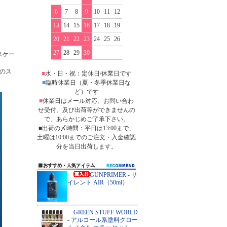
6
7
8
9
10
11
12
13
14
15
16
17
18
19
20
21
22
23
24
25
26
27
28
29
30
スケー
厚のス
■
水・日・祝：定休日/休業日です
■
臨時休業日（夏・冬季休業日な
ど）です
■
休業日はメール対応、お問い合わ
せ受付、及び出荷等ができませんの
で、あらかじめご了承下さい。
■出荷の〆時間：平日は13:00まで、
土曜は10:00までのご注文・入金確認
分を当日出荷します。
GUNPRIMER - サ
イレント AIR（50ml）
GREEN STUFF WORLD
- アルコール系塗料クロー