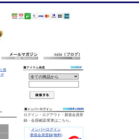
ボリ用
モデ
ー
ログイン・ログアウト・新規会員登
録・会員確認/変更はこちら。
･
メンバーログイン
･
新規会員登録(無料)