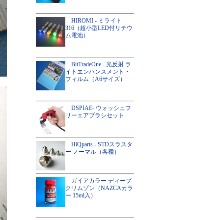
HIROMI - ミライト
316（超小型LED付リチウ
ム電池）
BitTradeOne - 光反射 ラ
イトエンハンスメント・
フィルム（A6サイズ）
DSPIAE- ウォッシュフ
リーエアブラシセット
HiQparts - STDスラスタ
ー ノーマル（各種）
ガイアカラー ディープ
クリムゾン（NAZCAカラ
ー 15ml入）