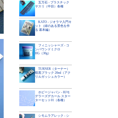
五万石 - プラスチック
ヤスリ（中目）各種
KATO - ジオラマ入門キ
ット（緑のある景色を作
る 基本編）
フィニッシャーズ - コ
ンパウンドミクロ
HG（30g）
TURNER（ターナー）
暗黒ブラック 20ml（アク
リルガッシュカラー）
ホビージャパン - HJモ
デラーズデカール スター
ターセット01（各種）
シモムラアレック - シ