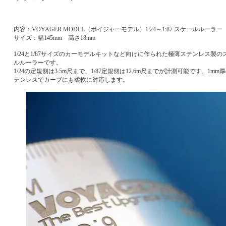
内容：VOYAGER MODEL（ボイジャーモデル）1:24～1:87 スケールルーラー
サイズ：幅145mm 高さ18mm
1/24と1/87サイズのカーモデルキットなど向けに作られた極薄ステンレス製の
ルルーラーです。
1/24の定規側は3.5m尺まで、1/87定規側は12.6m尺までが計測可能です。1mm
テンレスでカーブにも柔軟に対応します。