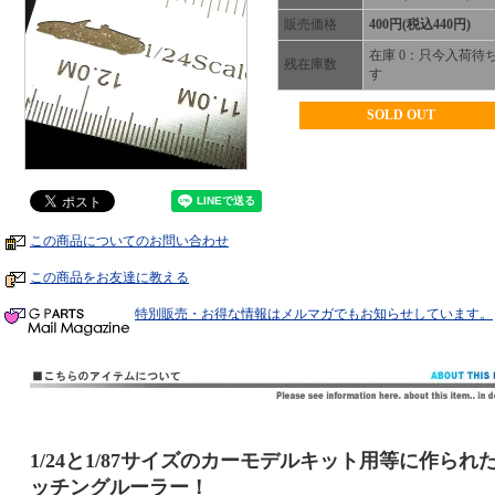
販売価格
400円(税込440円)
在庫 0：只今入荷待
残在庫数
す
SOLD OUT
この商品についてのお問い合わせ
この商品をお友達に教える
特別販売・お得な情報はメルマガでもお知らせしています。
1/24と1/87サイズのカーモデルキット用等に作られ
ッチングルーラー！