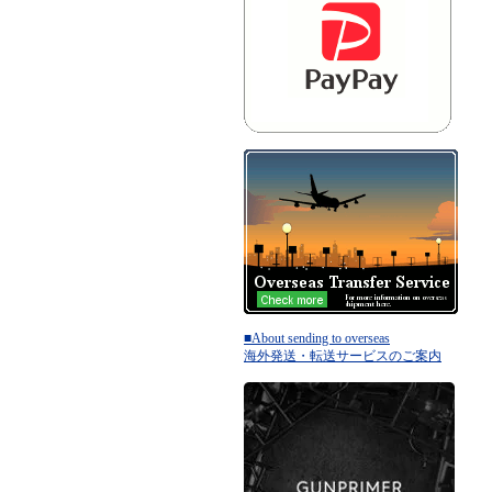
■About sending to overseas
海外発送・転送サービスのご案内