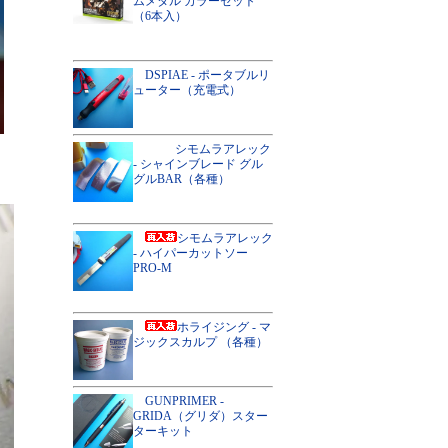
ムメタル カラーセット
（6本入）
DSPIAE - ポータブルリ
ューター（充電式）
シモムラアレック
- シャインブレード グル
グルBAR（各種）
シモムラアレック
- ハイパーカットソー
PRO-M
ホライジング - マ
ジックスカルプ （各種）
GUNPRIMER -
GRIDA（グリダ）スター
ターキット