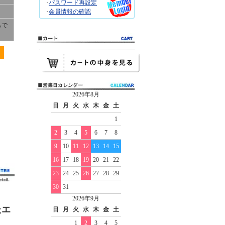
･
パスワード再設定
･
会員情報の確認
ちで
2026年8月
日
月
火
水
木
金
土
1
2
3
4
5
6
7
8
9
10
11
12
13
14
15
16
17
18
19
20
21
22
23
24
25
26
27
28
29
30
31
2026年9月
たエ
日
月
火
水
木
金
土
1
2
3
4
5