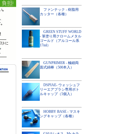
ファンテック - 樹脂用
カッター（各種）
GREEN STUFF WORLD
- 筆塗り用クロームメタル
ゴールド（アルコール系
17ml）
GUNPRIMER - 極細両
面式綿棒（500本入）
DSPIAE- ウォッシュフ
リーエアブラシ専用ボト
ルキャップ（5個入）
HOBBY BASE - マスキ
ングキャップ（各種）
GSIクレオス - Mr.カラ