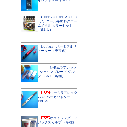
イレント AIR（50ml）
GREEN STUFF WORLD
- アルコール系塗料クロー
ムメタル カラーセット
（6本入）
DSPIAE - ポータブルリ
ューター（充電式）
シモムラアレック
- シャインブレード グル
グルBAR（各種）
シモムラアレック
- ハイパーカットソー
PRO-M
ホライジング - マ
ジックスカルプ （各種）