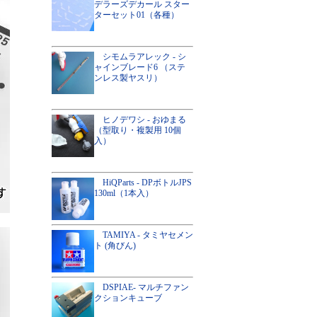
デラーズデカール スター
ターセット01（各種）
シモムラアレック - シ
ャインブレード6 （ステ
ンレス製ヤスリ）
ヒノデワシ - おゆまる
（型取り・複製用 10個
入）
HiQParts - DPボトルJPS
130ml（1本入）
TAMIYA - タミヤセメン
ト (角びん)
DSPIAE- マルチファン
クションキューブ