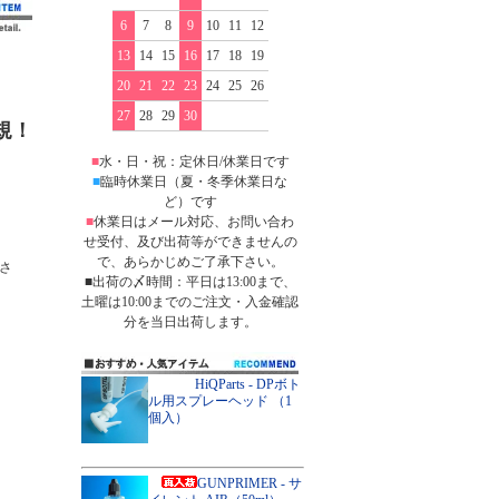
6
7
8
9
10
11
12
13
14
15
16
17
18
19
20
21
22
23
24
25
26
27
28
29
30
規！
■
水・日・祝：定休日/休業日です
■
臨時休業日（夏・冬季休業日な
ど）です
■
休業日はメール対応、お問い合わ
せ受付、及び出荷等ができませんの
で、あらかじめご了承下さい。
さ
■出荷の〆時間：平日は13:00まで、
土曜は10:00までのご注文・入金確認
分を当日出荷します。
HiQParts - DPボト
ル用スプレーヘッド （1
個入）
GUNPRIMER - サ