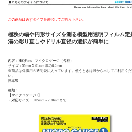
この商品は必ずタイプを選択してご購入下さい。
極狭の幅や円形サイズを測る模型用透明フィルム定
溝の彫り直しやドリル直径の選択が簡単に
内容：HiQParts - マイクロゲージ（各種）
サイズ：55mm X 91mm 厚み0.2mm
※商品は保護用の透明袋に入っています。使うときは袋から出してご利用くだ
い。
日本製
種類：
【マイクロゲージ1】
・対応サイズ：0.05mm～2.30mmまで