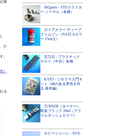
正確
HiQparts - STDスラスタ
ー ノーマル（各種）
ガイアカラー ディープ
クリムゾン（NAZCAカラ
し
ー 15ml入）
、か
す。
五万石 - プラスチック
ヤスリ（中目）各種
売）
KATO - ジオラマ入門キ
ット（緑のある景色を作
る 基本編）
れる
TURNER（ターナー）
暗黒ブラック 20ml（アク
リルガッシュカラー）
ホビージャパン - HJモ