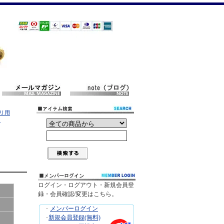
ボリ用
）
ログイン・ログアウト・新規会員登
録・会員確認/変更はこちら。
･
メンバーログイン
･
新規会員登録(無料)