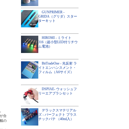
GUNPRIMER -
GRIDA（グリダ）スター
ターキット
HIROMI - ミライト
316（超小型LED付リチウ
ム電池）
BitTradeOne - 光反射 ラ
イトエンハンスメント・
フィルム（A6サイズ）
DSPIAE- ウォッシュフ
リーエアブラシセット
デラックスマテリアル
。
ズ - パーフェクト プラス
が合
チックパテ （40ml入）
幅の