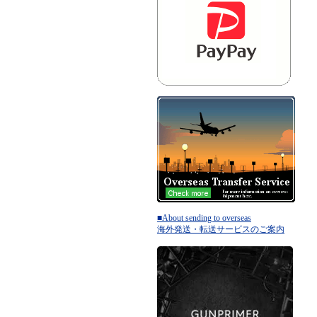
■About sending to overseas
海外発送・転送サービスのご案内