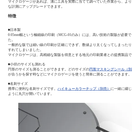
マイクロゲージがあれば、溝に工具を実際に当てて調べていた作業から、より
な計測にアップグレードできます。
特徴
■日本製
0.05mm幅という極細線の印刷（MCG-01のみ）には、高い技術の製版が必要で
た。
一般的な版では細い線の印刷が正確にできず、数値より太くなってしまったり
すれてしまいました。
マイクロゲージは、高精細な製版を得意とする地元の印刷業者との提携製品で
■小径のサイズも測れる
円形のサイズも測ることができます。どのサイズの
円形マスキングシール（別
が合うかを探す時などにマイクロゲージを使うと簡単に測ることができます。
■名刺サイズ
携帯に便利な名刺サイズです。
ハイキューカラーチップ（別売）
に一緒に綴じ
ように丸穴が開いています。