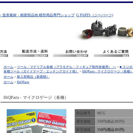
・造形素材・精密部品他 模型用品専門ショップ
G PARTS（ジーパーツ)
ホーム
>
ツール・マテリアル各種（プラモデル・フィギュア制作改修用） >>
>
■ スジ
各種ツール（ガイドテープ・エッチングガイド他）
>
HiQParts - マイクロゲージ（各種
ホーム
>
新入荷商品（新着順）
ホーム
>
HiQParts
HiQParts - マイクロゲージ（各種）
商品番号
MCG
通常価格
350円(税込385円)
販売価格
350円(税込385円)