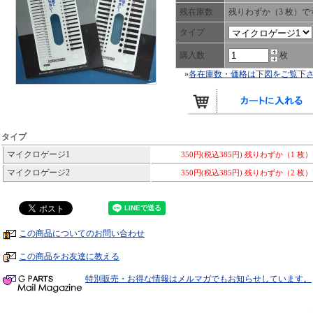
残在庫数
残りわずか（3 枚）で
タイプ
購入数
枚
»
各在庫数・価格は下図をご覧下
タイプ
マイクロゲージ1
350円(税込385円)
残りわずか（1 枚
マイクロゲージ2
350円(税込385円)
残りわずか（2 枚
この商品についてのお問い合わせ
この商品をお友達に教える
特別販売・お得な情報はメルマガでもお知らせしています。