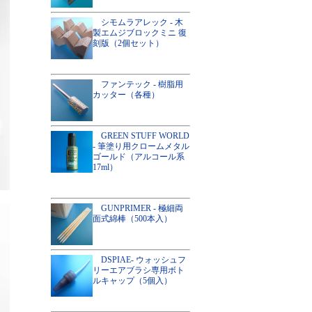
シモムラアレック - 木
製エムジブロックミニ 復
刻版（2個セット）
ファンテック - 樹脂用
カッター（各種）
GREEN STUFF WORLD
- 筆塗り用クロームメタル
ゴールド（アルコール系
17ml）
GUNPRIMER - 極細両
面式綿棒（500本入）
DSPIAE- ウォッシュフ
リーエアブラシ専用ボト
ルキャップ（5個入）