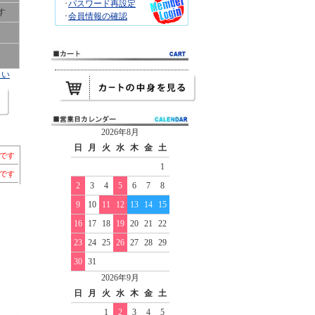
･
パスワード再設定
す
･
会員情報の確認
さい
2026年8月
日
月
火
水
木
金
土
）です
1
）です
2
3
4
5
6
7
8
9
10
11
12
13
14
15
16
17
18
19
20
21
22
23
24
25
26
27
28
29
30
31
2026年9月
日
月
火
水
木
金
土
1
2
3
4
5