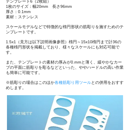
テンプレート6（2枚組）
1枚のサイズ：幅20mm 長さ96mm
厚さ：0.1mm
素材：ステンレス
スケールモデルなどで特徴的な楕円形状の筋彫りを施すためのテ
ンプレートです。
1.5x1（見方は以下説明画像参照）楕円～15x10楕円まで計36の
各種楕円形状を掲載しており、様々なスケールにも対応可能で
す。
また、テンプレートの素材の厚みが0.mmと薄く、緩やかなカー
ブの平面に筋彫りを彫るなどといった、ややハードルの高い作業
も簡単に可能です。
※筋彫りの場合はこのほか
各種筋彫り用ツール
との併用をおすす
めします。