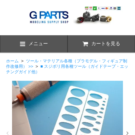
メニュー
カートを見る
ホーム
>
ツール・マテリアル各種（プラモデル・フィギュア制
作改修用） >>
>
■ スジボリ用各種ツール（ガイドテープ・エッ
チングガイド他）