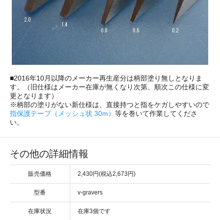
■2016年10月以降のメーカー再生産分は柄部塗り無しとなりま
す。（旧仕様はメーカー在庫が無くなり次第、順次この仕様に変
更となります）
※柄部の塗りがない新仕様は、直接持つと指をケガしやすいので
指保護テープ（メッシュ状 30m）
等を巻いて作業してくださ
い。
その他の詳細情報
販売価格
2,430円(税込2,673円)
型番
v-gravers
在庫状況
在庫3個です