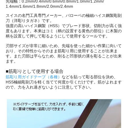
先端幅：0.2mm/0.4mm/0.6mm/0.8mm/1.0mm/1.2mm/
1.4mm/1.6mm/1.8mm/2.0mm/2.4mm
スイスの名門工具専門メーカー、バローベの極細ハイス鋼製彫刻
刀（洋彫りタガネ）です。
強度の高いハイス鋼製（HSS）でブレード形状、切削力が高く強
度もあります。本来はコミ（柄の設置する黄色の部位）に木製の
柄を設置して押して彫るようにして使用するツールです。
刃部サイズが非常に細いため、先端を使った細かい作業に向いて
おり、その特性からそのまま筋彫り用に使用することが出来ま
す。また刃部は平らなため、削ると凹形状の溝を彫ることが出来
ます。
■筋彫りとして使用する場合
筋彫り用ガイドテープ（各種）
などを貼って彫る部位を決め、
HSS極細彫刻刀を軽く当てて何度か引くだけです。筋がよれます
ので、力を入れ過ぎないように注意して下さい。