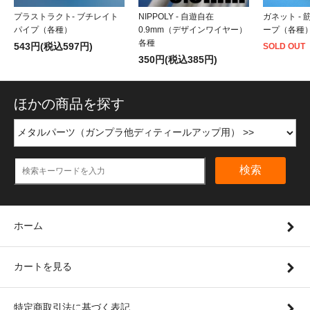
プラストラクト- ブチレイト
NIPPOLY - 自遊自在
ガネット -
パイプ（各種）
0.9mm（デザインワイヤー）
ープ（各種
各種
543円(税込597円)
SOLD OUT
350円(税込385円)
ほかの商品を探す
検索
ホーム
カートを見る
特定商取引法に基づく表記