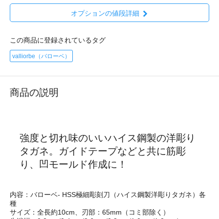
オプションの値段詳細
この商品に登録されているタグ
valliorbe（バローベ）
商品の説明
強度と切れ味のいいハイス鋼製の洋彫り
タガネ。ガイドテープなどと共に筋彫
り、凹モールド作成に！
内容：バローベ- HSS極細彫刻刀（ハイス鋼製洋彫りタガネ）各
種
サイズ：全長約10cm、刃部：65mm（コミ部除く）