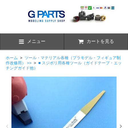
メニュー
カートを見る
ホーム
>
ツール・マテリアル各種（プラモデル・フィギュア制
作改修用） >>
>
■ スジボリ用各種ツール（ガイドテープ・エッ
チングガイド他）