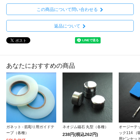
この商品について問い合わせる
返品について
あなたにおすすめの商品
ガネット - 筋彫り用ガイドテ
ネオジム磁石 丸型（各種）
オージーテッ
ープ（各種）
ック114 
238円(税込262円)
用ピンセッ