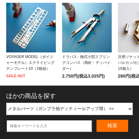
VOYAGER MODEL（ボイジ
ドラパス - 独式小型スプリン
汎用ソケット
ャーモデル）スクライビング
グコンパス（両針・ディバイ
バルカン/
テンプレート10（2枚組）
ダー）
10個入）
2,750円(税込3,025円)
280円(税込
SOLD OUT
ほかの商品を探す
検索