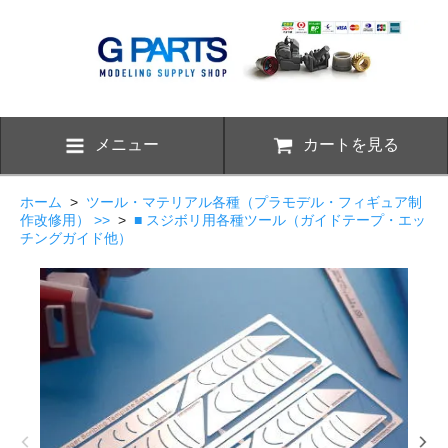
メニュー
カートを見る
ホーム
>
ツール・マテリアル各種（プラモデル・フィギュア制
作改修用） >>
>
■ スジボリ用各種ツール（ガイドテープ・エッ
チングガイド他）