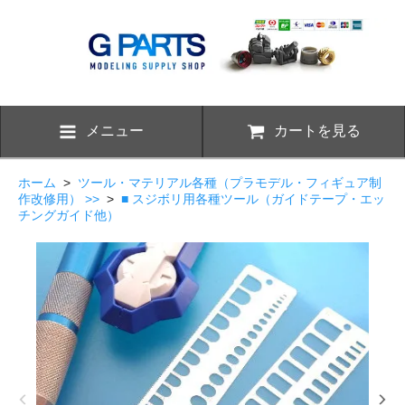
メニュー
カートを見る
ホーム
>
ツール・マテリアル各種（プラモデル・フィギュア制
作改修用） >>
>
■ スジボリ用各種ツール（ガイドテープ・エッ
チングガイド他）