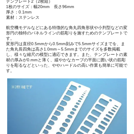
テンプレート2（2枚組）
1枚のサイズ：幅20mm 長さ96mm
厚さ：0.1mm
素材：ステンレス
航空機モデルなどにある特徴的な角丸四角形状や小判型などの変
形円の独特のパネルラインの筋彫りを施すためのテンプレートで
す。
変形円は直径0.5mmから0.5mm刻みで5.5mmサイズまでを、ま
た角丸長四角は高さ1.0mm～5.5mmまでのサイズを多数掲載
し、様々な縮尺の模型に適応できます。また、テンプレートの素
材の厚みが0.mmと薄く、緩やかなカーブの平面に囲い状の筋彫
りを彫るなどといった、ややハードルの高い作業も簡単に可能で
す。