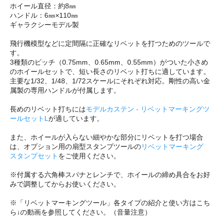
ホイール直径：約8㎜
ハンドル：6㎜×110㎜
ギャラクシーモデル製
飛行機模型などに定間隔に正確なリベットを打つためのツールで
す。
3種類のピッチ（0.75mm、0.65mm、0.55mm）がついた小さめ
のホイールセットで、短い長さのリベット打ちに適しています。
主要な1/32、1/48、1/72スケールにそれぞれ対応。剛性の高い金
属製の専用ハンドルが付属します。
長めのリベット打ちには
モデルカステン - リベットマーキングツ
ールセットL
が適しています。
また、ホイールが入らない細やかな部分にリベットを打つ場合
は、オプション用の扇型スタンプツールの
リベットマーキング
スタンプセット
をご使用ください。
※付属する六角棒スパナとレンチで、ホイールの締め具合をお好
みで調整してからお使いください。
※「リベットマーキングツール」各タイプの紹介と使い方はこち
ら↓の動画を参照してください。（音量注意）