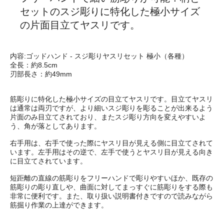
セットのスジ彫りに特化した極小サイズ
の片面目立てヤスリです。
内容:ゴッドハンド - スジ彫りヤスリセット 極小（各種）
全長：約8.5cm
刃部長さ：約49mm
筋彫りに特化した極小サイズの目立てヤスリです。目立てヤスリ
は通常は両刃ですが、より細いスジ彫りを彫ることが出来るよう
片面のみ目立てされており、またスジ彫り方向を変えやすいよ
う、角が落としてあります。
右手用は、右手で使った際にヤスリ目が見える側に目立てされて
います。左手用はその逆で、左手で使うとヤスリ目が見える向き
に目立てされています。
短距離の直線の筋彫りをフリーハンドで彫りやすいほか、既存の
筋彫りの彫り直しや、曲面に対してまっすぐに筋彫りをする際も
非常に便利です。また、取り扱い説明書付きですので読みながら
筋掘り作業の上達ができます。