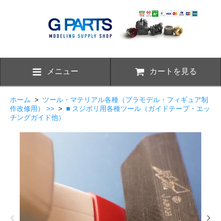
メニュー
カートを見る
ホーム
>
ツール・マテリアル各種（プラモデル・フィギュア制
作改修用） >>
>
■ スジボリ用各種ツール（ガイドテープ・エッ
チングガイド他）