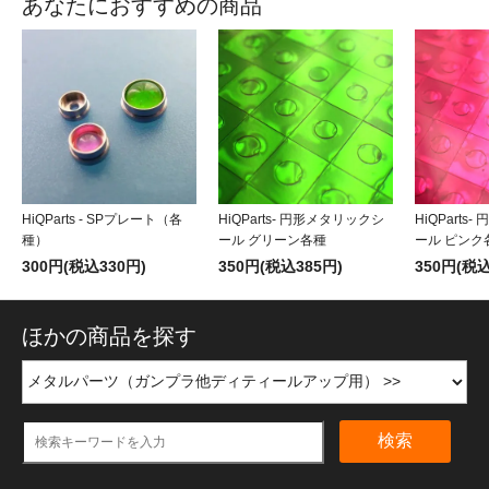
あなたにおすすめの商品
HiQParts - SPプレート（各
HiQParts- 円形メタリックシ
HiQParts
種）
ール グリーン各種
ール ピンク
300円(税込330円)
350円(税込385円)
350円(税込
ほかの商品を探す
検索