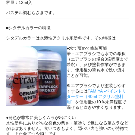
容量：12ml入
パステル調むらさきです。
■シタデルカラーの特徴
シタデルカラーは水溶性アクリル系塗料です。その特徴は
●水で薄めて塗装可能
筆・エアブラシでも水での希釈
（エアブラシの場合3倍程度まで
希釈）、及び塗装作業ができま
す。使用後の筆も水で洗い流す
ことが可能。
※エアブラシでより塗装しやす
くするには
TAMIYA -ペイントリ
ターダー（40ml アクリル塗料
用）
を使用量の10％未満程度で
混ぜると吹きやすくなります。
●発色が非常に美しくムラが出にくい
水性塗料にありがちな発色の悪さ・筆塗りで気になる筆ムラなど
がほぼありません。食いつきもよく、隠ぺい力も強いのが特徴で
す。また全てつや消しです。