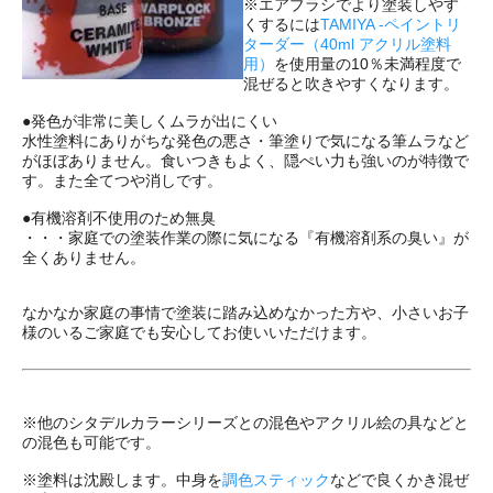
※エアブラシでより塗装しやす
くするには
TAMIYA -ペイントリ
ターダー（40ml アクリル塗料
用）
を使用量の10％未満程度で
混ぜると吹きやすくなります。
●発色が非常に美しくムラが出にくい
水性塗料にありがちな発色の悪さ・筆塗りで気になる筆ムラなど
がほぼありません。食いつきもよく、隠ぺい力も強いのが特徴で
す。また全てつや消しです。
●有機溶剤不使用のため無臭
・・・家庭での塗装作業の際に気になる『有機溶剤系の臭い』が
全くありません。
なかなか家庭の事情で塗装に踏み込めなかった方や、小さいお子
様のいるご家庭でも安心してお使いいただけます。
※他のシタデルカラーシリーズとの混色やアクリル絵の具などと
の混色も可能です。
※塗料は沈殿します。中身を
調色スティック
などで良くかき混ぜ