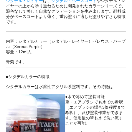
シタデル・レイヤー
は、
シタデル・ベースコート
やシタデル・レ
イヤーの上から塗り重ねるために開発されたカラーシリーズで、
混色なしで美しく自然なグラデーションを生み出します。顔料成
分がベースコートより薄く、重ね塗りに適した塗りやすさも特徴
です。
内容：シタデルカラー（シタデル・レイヤー）ゼレウス・パープ
ル（Xereus Purple）
容量：12ml入
青紫です。
■シタデルカラーの特徴
シタデルカラーは水溶性アクリル系塗料です。その特徴は
●水で薄めて塗装可能
筆・エアブラシでも水での希釈
（エアブラシの場合3倍程度まで
希釈）、及び塗装作業ができま
す。使用後の筆も水で洗い流す
ことが可能。