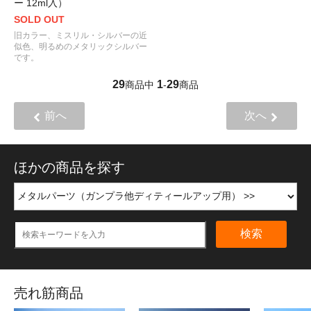
ー 12ml入）
SOLD OUT
旧カラー、ミスリル・シルバーの近
似色、明るめのメタリックシルバー
です。
29
1
29
商品中
-
商品
前へ
次へ
ほかの商品を探す
検索
売れ筋商品