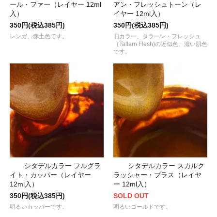
ール・ファー（レイヤー 12ml
アン・フレッシュトーン（レ
入）
イヤー 12ml入）
350円(税込385円)
350円(税込385円)
レンガ、赤土色です。
旧カラー、タラーン・フレッシュ
（Tallarn Flesh)の近似色。濃い肌色
です。
シタデルカラー フルグラ
シタデルカラー スカルク
イト・カッパー（レイヤー
ラッシャー・ブラス（レイヤ
12ml入）
ー 12ml入）
350円(税込385円)
SOLD OUT
明るいカッパーです。
明るいゴールドです。