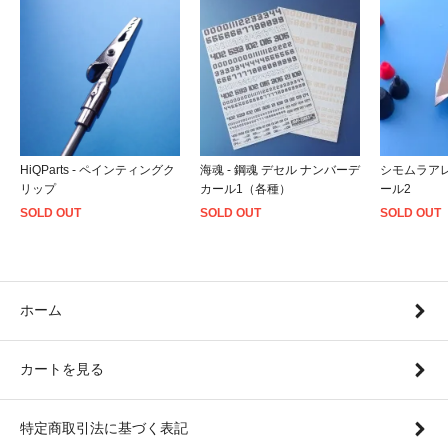
HiQParts - ペインティングク
海魂 - 鋼魂 デセル ナンバーデ
シモムラアレ
リップ
カール1（各種）
ール2
SOLD OUT
SOLD OUT
SOLD OUT
ホーム
カートを見る
特定商取引法に基づく表記