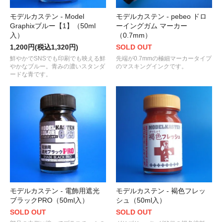
モデルカステン - Model
モデルカステン - pebeo ドロ
Graphixブルー【1】（50ml
ーイングガム マーカー
入）
（0.7mm）
1,200円(税込1,320円)
SOLD OUT
鮮やかでSNSでも印刷でも映える鮮
先端が0.7mmの極細マーカータイプ
やかなブルー。青みの濃いスタンダ
のマスキングインクです。
ードな青です。
モデルカステン - 電飾用遮光
モデルカステン - 褐色フレッ
ブラックPRO（50ml入）
シュ（50ml入）
SOLD OUT
SOLD OUT