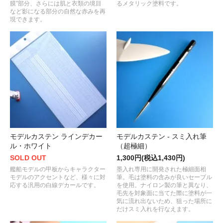
膜”部分、さらには肌と衣類の境目
るメタリック塗料です。
など影になる部分の自然な赤みを再
現できます。
モデルカステン ラインデカー
モデルカステン - スミ入れ筆
ル・ホワイト
（超極細）
SOLD OUT
1,300円(税込1,430円)
艦船モデルの甲板からキャラクター
墨入れ専用に開発された極細面相
モデルのアクセントなど、様々に対
筆。毛は塗料の含みが良いセーブル
応する汎用の白線デカールです。
を使用。ナイロン製の筆と異なり、
毛先を対象面に当てた際に塗料が一
気に流れ出ないため、狙った場所に
だけスミ入れを行なえます。