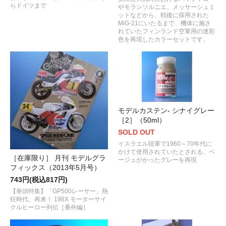
らドイツまで
やモランソルニエ、メッサーシュミ
ットなどから、戦後に採用された
MiG-21にいたるまで、機体に施さ
れていたフィンランド空軍用の迷彩
色を再現したカラーセットです。
モデルカステン- シナイグレー
［2］（50ml）
SOLD OUT
イスラエル陸軍で1960～70年代に
かけて使用されていたとされる、ベ
［在庫限り］ 月刊 モデルグラ
ージュがかったグレーを再現
フィックス（2013年5月号）
743円(税込817円)
【巻頭特集】「GP500レーサー」熱
狂時代、再来！ 198X モーターサイ
クルヒーロー列伝［番外編］