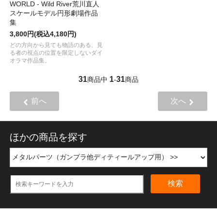
WORLD - Wild River荒川直人
スケールモデル円形劇場作品
集
3,800円(税込4,180円)
どの方向から見ても物語のある、見
る者の視点の位置を限定しないダイ
オラマ作品集。
31
1
31
商品中
-
商品
前へ
次へ
ほかの商品を探す
検索