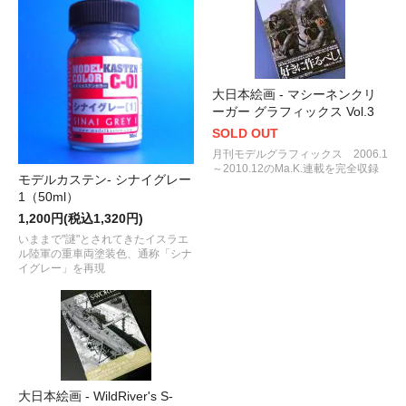
大日本絵画 - マシーネンクリ
ーガー グラフィックス Vol.3
SOLD OUT
月刊モデルグラフィックス 2006.1
～2010.12のMa.K.連載を完全収録
モデルカステン- シナイグレー
1（50ml）
1,200円(税込1,320円)
いままで"謎"とされてきたイスラエ
ル陸軍の重車両塗装色、通称「シナ
イグレー」を再現
大日本絵画 - WildRiver's S-