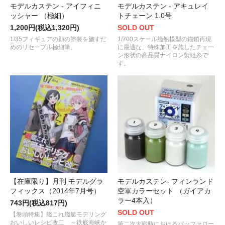
モデルカステン - アイフィニ
モデルカステン - アキュレイ
ッシャー （極細）
トチェーン 1.0号
1,200円(税込1,320円)
SOLD OUT
1/35フィギュアの顔の塗装を施すた
1/700スケール艦船模型の錨鎖再現
めのリセーブル極細筆。
に最適な、特殊加工を施したチェー
ン形状の高品質ナイロン製組糸で
す。
【在庫限り】月刊 モデルグラ
モデルカステン- フィンランド
フィックス（2014年7月号）
空軍カラーセット （ガイアカ
ラー4本入）
743円(税込817円)
SOLD OUT
【巻頭特集】艦これ艦艇モデリング
おいしいレシピ改二 ～鉄底海峡か
第二次大戦時におけるバッファロー