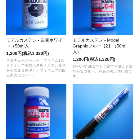
モデルカステン - 白目ホワイ
モデルカステン - Model
ト（50ml入）
Graphixブルー【2】（50ml
入）
1,200円(税込1,320円)
1,200円(税込1,320円)
スタチューメーカー『プライム1ス
タジオ』で実際に使用されている色
鮮やかでSNSでも印刷でも映える鮮
をそのまま再現したフィギュアの白
やかなブルー。赤みの強い淡い青で
目用のホワイト。
す。