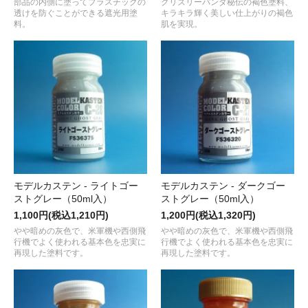
部品の内側に塗ってプラスチックの
グリズリーパンダ秘伝の褐色塗料、
透けを防ぐことができる遮光用塗
キラキラ輝く美しい仕上がりの褐色
料。
肌を実現。
モデルカステン - ライトゴー
モデルカステン - ダークゴー
ストグレー（50ml入）
ストグレー（50ml入）
1,100円(税込1,210円)
1,200円(税込1,320円)
やや暗めの灰色で、米軍機や西側飛
やや暗めの灰色で、米軍機や西側飛
行機でよく使われる基本色を忠実に
行機でよく使われる基本色を忠実に
再現した塗料です。
再現した塗料です。