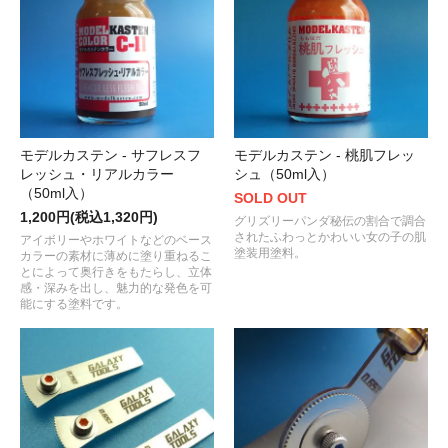
モデルカステン - サフレスフ
モデルカステン - 桃肌フレッ
レッシュ・リアルカラー
シュ（50ml入）
（50ml入）
SOLD OUT
1,200円(税込1,320円)
グリズリーパンダ秘伝の割合で調合
されたふわっとかわいい女の子の肌
アイボリーやホワイトなどのベース
塗装用塗料。
カラーの素材に薄めに塗り重ねるこ
とによって奥行きをもたらし、立体
感・深みを出し、魅力的な発色を可
能にする塗料です。