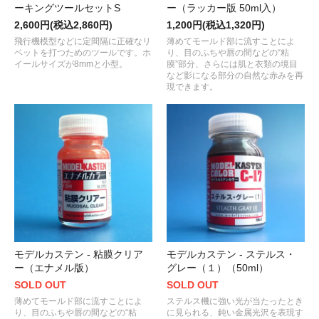
ーキングツールセットS
ー（ラッカー版 50ml入）
2,600円(税込2,860円)
1,200円(税込1,320円)
飛行機模型などに定間隔に正確なリ
薄めてモールド部に流すことによ
ベットを打つためのツールです。ホ
り、目のふちや唇の間などの“粘
イールサイズが8mmと小型。
膜”部分、さらには肌と衣類の境目
など影になる部分の自然な赤みを再
現できます。
モデルカステン - 粘膜クリア
モデルカステン - ステルス・
ー（エナメル版）
グレー（１）（50ml）
SOLD OUT
SOLD OUT
薄めてモールド部に流すことによ
ステルス機に強い光が当たったとき
り、目のふちや唇の間などの“粘
に見られる、鈍い金属光沢を表現す