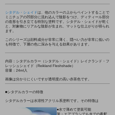
シタデル・シェイド
は、他のカラーの上からペイントすることで
ミニチュアの凹部分に流れ込んで陰影をつけ、ディティール部分
の造形を引き立てる特別な塗料です。シタデル・シェイドが乾く
と、対象物にリアルな陰影が生まれ、マットな仕上がりが得られ
ます。
このシリーズは顔料成分が非常に薄く、隠ぺい力が非常に低いの
も特徴で、下層の色に深みを与える効果があります。
内容：シタデルカラー（シタデル・シェイド）レイクランド・フ
レッシュシェイド（Reikland Fleshshade）
容量：24ml入
画像は分かりにくいですが透明度の高い赤茶色です。
■シタデルカラーの特徴
シタデルカラーは水溶性アクリル系塗料です。その特徴は
●水で薄めて塗装可能
筆・エアブラシでも水での希釈