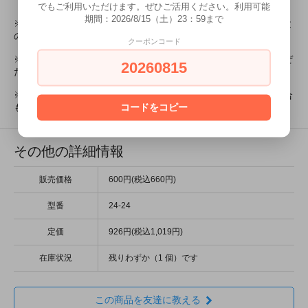
でもご利用いただけます。ぜひご活用ください。利用可能
期間：2026/8/15（土）23：59まで
※他のシタデルカラーシリーズとの混色やアクリル絵の具などと
の混色も可能です。
クーポンコード
※塗料は沈殿します。中身を
調色スティック
などで良くかき混ぜ
20260815
た上でご使用ください。
※実際の色味はディスプレイの設定によって異なって見える場合
コードをコピー
もあります。どうぞご了承ください。
その他の詳細情報
販売価格
600円(税込660円)
型番
24-24
定価
926円(税込1,019円)
在庫状況
残りわずか（1 個）です
この商品を友達に教える