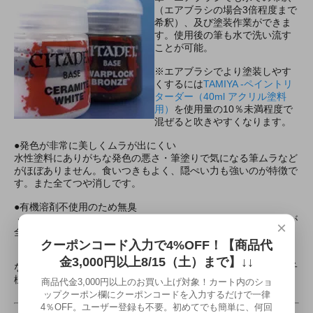
（エアブラシの場合3倍程度まで
希釈）、及び塗装作業ができま
す。使用後の筆も水で洗い流す
ことが可能。
※エアブラシでより塗装しやす
くするには
TAMIYA -ペイントリ
ターダー（40ml アクリル塗料
用）
を使用量の10％未満程度で
混ぜると吹きやすくなります。
●発色が非常に美しくムラが出にくい
水性塗料にありがちな発色の悪さ・筆塗りで気になる筆ムラなど
がほぼありません。食いつきもよく、隠ぺい力も強いのが特徴で
す。また全てつや消しです。
●有機溶剤不使用のため無臭
・・・家庭での塗装作業の際に気になる『裕樹溶剤系の臭い』が
×
全くありません。
クーポンコード入力で4%OFF！【商品代
金3,000円以上8/15（土）まで】↓↓
なかなか家庭の事情で塗装に踏み込めなかった方や、小さいお子
様のいるご家庭でも安心してお使いいただけます。
商品代金3,000円以上のお買い上げ対象！カート内のショ
ップクーポン欄にクーポンコードを入力するだけで一律
4％OFF。ユーザー登録も不要。初めてでも簡単に、何回