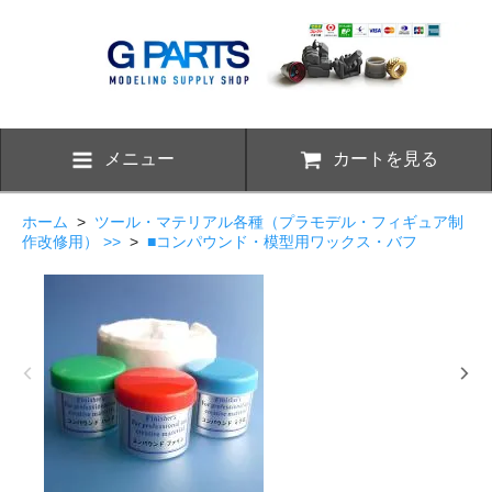
メニュー
カートを見る
ホーム
>
ツール・マテリアル各種（プラモデル・フィギュア制
作改修用） >>
>
■コンパウンド・模型用ワックス・バフ