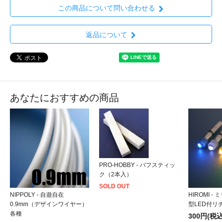
この商品について問い合わせる
返品について
あなたにおすすめの商品
PRO-HOBBY - バフスティッ
ク（2本入）
SOLD OUT
NIPPOLY - 自遊自在
HIROMI -
0.9mm（デザインワイヤー）
型LED付リ
各種
300円(税込