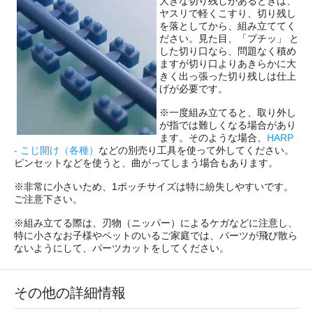
大きな切り残しがあるときは、
ヤスリで軽くこすり、切り残し
を落としてから、組み立ててく
ださい。見た目、「プチッ」 と
した切り口なら、問題なく積め
ますが切り口よりあきらかに大
きく出っ張った切り残しは仕上
げが必要です。
※一度組み立てると、取り外し
が指では難しくなる場合があり
ます。そのような場合、
HARP
- こじ開け（各種）
などの別売り工具を使って外してください。
ピンセットなどを使うと、曲がってしまう場合もあります。
※非常に小さいため、1ポッチサイズは特に紛失しやすいです。
ご注意下さい。
※組み立てる際は、刃物（ニッパー）によるケガなどに注意し、
特に小さなお子様やペットのいるご家庭では、パーツが飛び散ら
ないようにして、パーツカットをしてください。
その他の詳細情報