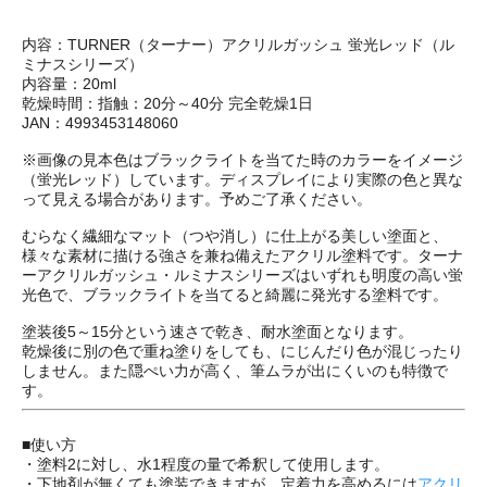
内容：TURNER（ターナー）アクリルガッシュ 蛍光レッド（ル
ミナスシリーズ）
内容量：20ml
乾燥時間：指触：20分～40分 完全乾燥1日
JAN：4993453148060
※画像の見本色はブラックライトを当てた時のカラーをイメージ
（蛍光レッド）しています。ディスプレイにより実際の色と異な
って見える場合があります。予めご了承ください。
むらなく繊細なマット（つや消し）に仕上がる美しい塗面と、
様々な素材に描ける強さを兼ね備えたアクリル塗料です。ターナ
ーアクリルガッシュ・ルミナスシリーズはいずれも明度の高い蛍
光色で、ブラックライトを当てると綺麗に発光する塗料です。
塗装後5～15分という速さで乾き、耐水塗面となります。
乾燥後に別の色で重ね塗りをしても、にじんだり色が混じったり
しません。また隠ぺい力が高く、筆ムラが出にくいのも特徴で
す。
■使い方
・塗料2に対し、水1程度の量で希釈して使用します。
・下地剤が無くても塗装できますが、定着力を高めるには
アクリ