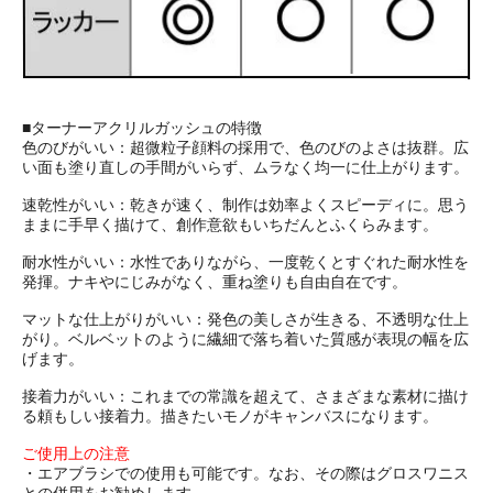
■ターナーアクリルガッシュの特徴
色のびがいい：超微粒子顔料の採用で、色のびのよさは抜群。広
い面も塗り直しの手間がいらず、ムラなく均一に仕上がります。
速乾性がいい：乾きが速く、制作は効率よくスピーディに。思う
ままに手早く描けて、創作意欲もいちだんとふくらみます。
耐水性がいい：水性でありながら、一度乾くとすぐれた耐水性を
発揮。ナキやにじみがなく、重ね塗りも自由自在です。
マットな仕上がりがいい：発色の美しさが生きる、不透明な仕上
がり。ベルベットのように繊細で落ち着いた質感が表現の幅を広
げます。
接着力がいい：これまでの常識を超えて、さまざまな素材に描け
る頼もしい接着力。描きたいモノがキャンバスになります。
ご使用上の注意
・エアブラシでの使用も可能です。なお、その際はグロスワニス